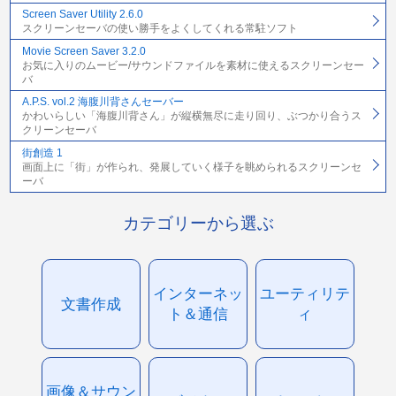
Screen Saver Utility 2.6.0
スクリーンセーバの使い勝手をよくしてくれる常駐ソフト
Movie Screen Saver 3.2.0
お気に入りのムービー/サウンドファイルを素材に使えるスクリーンセー
バ
A.P.S. vol.2 海腹川背さんセーバー
かわいらしい「海腹川背さん」が縦横無尽に走り回り、ぶつかり合うス
クリーンセーバ
街創造 1
画面上に「街」が作られ、発展していく様子を眺められるスクリーンセ
ーバ
カテゴリーから選ぶ
インターネッ
ユーティリテ
文書作成
ト＆通信
ィ
画像＆サウン