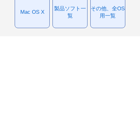
製品ソフト一
その他、全OS
Mac OS X
覧
用一覧