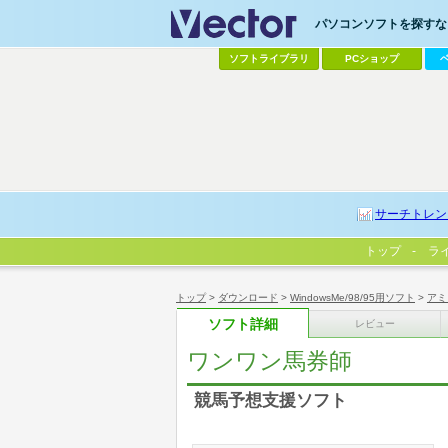
パソコンソフトを探すなら
ソフトライブラリ
PCショップ
サーチトレン
トップ
ラ
トップ
>
ダウンロード
>
WindowsMe/98/95用ソフト
>
アミ
ソフト詳細
レビュー
ワンワン馬券師
競馬予想支援ソフト