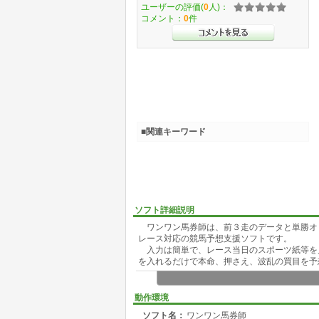
ユーザーの評価(
0
人)：
コメント：
0
件
■関連キーワード
ソフト詳細説明
ワンワン馬券師は、前３走のデータと単勝オ
レース対応の競馬予想支援ソフトです。
入力は簡単で、レース当日のスポーツ紙等を
を入れるだけで本命、押さえ、波乱の買目を予
動作環境
ソフト名：
ワンワン馬券師