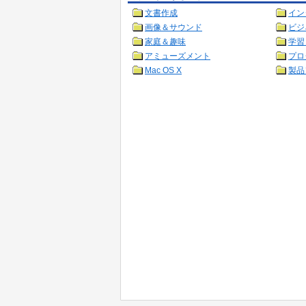
文書作成
イン
画像＆サウンド
ビジ
家庭＆趣味
学習
アミューズメント
プロ
Mac OS X
製品