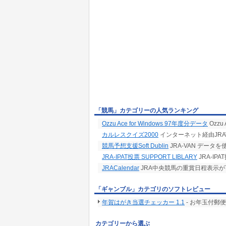
「競馬」カテゴリーの人気ランキング
Ozzu Ace for Windows 97年度分データ
Ozz
カルレスクイズ2000
インターネット経由JRA
競馬予想支援Soft Dublin
JRA-VAN デー
JRA-IPAT投票 SUPPORT LIBLARY
JRA-IP
JRACalendar
JRA中央競馬の重賞日程表示
「ギャンブル」カテゴリのソフトレビュー
年賀はがき当選チェッカー 1.1
- お年玉付郵
カテゴリーから選ぶ