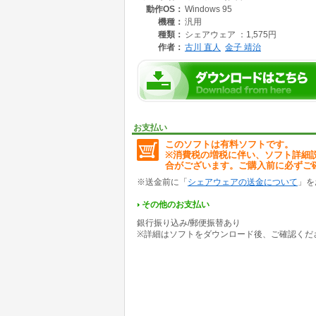
動作OS：
Windows 95
機種：
汎用
種類：
シェアウェア ：1,575円
作者：
古川 直人
金子 靖治
お支払い
このソフトは有料ソフトです。
※消費税の増税に伴い、ソフト詳細
合がございます。ご購入前に必ずご
※送金前に「
シェアウェアの送金について
」を
その他のお支払い
銀行振り込み/郵便振替あり
※詳細はソフトをダウンロード後、ご確認くだ