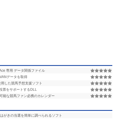
u Ace 専用 データ関係ファイル
VANデータを取得
タを使用した競馬予想支援ソフト
AT投票をサポートするDLL
が可能な競馬ファン必携のカレンダー
便はがきの当選を簡単に調べられるソフト