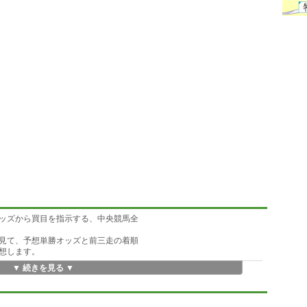
ッズから買目を指示する、中央競馬全
見て、予想単勝オッズと前三走の着順
想します。
▼ 続きを見る ▼