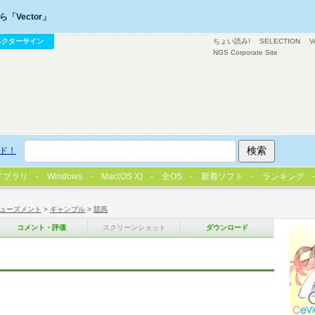
「Vector」
ベクターサイン
ちょい読み!
SELECTION
V
NGS Corporate Site
ド！
イブラリ
Windows
Mac(OS X)
全OS
新着ソフト
ランキング
ューズメント
>
ギャンブル
>
競馬
コメント・評価
スクリーンショット
ダウンロード