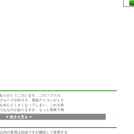
ありがとうございます。このソフトの
グループが約３０、登録アイコンが１０
もめんどくさくなってしまい、これを快
うなものがありますが、もっと簡単で画
うなソフトを作りました。
▼ 続きを見る ▼
グラムマネージャーから起動しますが
以内の使用は自由ですが継続して使用する
隠れていると非常に面倒になります。し