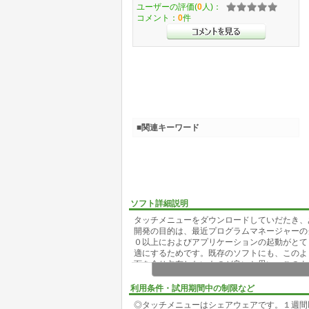
ユーザーの評価(
0
人)：
コメント：
0
件
■関連キーワード
ソフト詳細説明
タッチメニューをダウンロードしていだたき、
開発の目的は、最近プログラムマネージャーの
０以上におよびアプリケーションの起動がとて
適にするためです。既存のソフトにも、このよ
面を余り占有しないものが良いと思い、このよ
・何をするソフトか
利用条件・試用期間中の制限など
アプリケーションを起動する場合、普通はプロ
◎タッチメニューはシェアウェアです。１週間
、プログラムマネージャーがウィンドウの下に