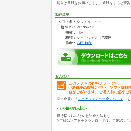
場合は登録をお願いします。登録をすると警告
かし、このプログラムはマッキントッシュのア
ンを登録しておくとマウスのドラッグだけで簡
ジャの機能を付加したため、タスクの切り替え
動作環境
ソフト名：
タッチメニュー
動作OS：
Windows 3.1
機種：
汎用
種類：
シェアウェア ：735円
作者：
右田 和彦
お支払い
このソフトは有料ソフトです。
※消費税の増税に伴い、ソフト詳細
合がございます。ご購入前に必ずご
※送金前に「
シェアウェアの送金について
」を
その他のお支払い
銀行振り込み/その他送金方法あり
※詳細はソフトをダウンロード後、ご確認くだ