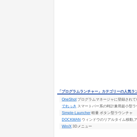
「プログラムランチャー」カテゴリーの人気ラ
OneShot
プログラムマネージャに登録されて
でれっき
スマートバー系の時計兼用超小型ラ
Simple-Launcher
軽量 ボタン型ラウンチャ
DOCKMAN
ウィンドウのリアルタイム移動,
Win/X
3Dメニュー