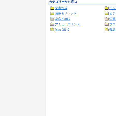
カテゴリーから選ぶ
文書作成
イン
画像＆サウンド
ビジ
家庭＆趣味
学習
アミューズメント
プロ
Mac OS X
製品