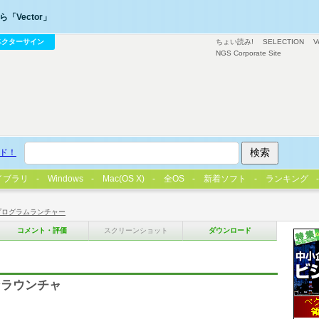
「Vector」
ベクターサイン
ちょい読み!
SELECTION
V
NGS Corporate Site
ド！
イブラリ
Windows
Mac(OS X)
全OS
新着ソフト
ランキング
プログラムランチャー
コメント・評価
スクリーンショット
ダウンロード
ンラウンチャ