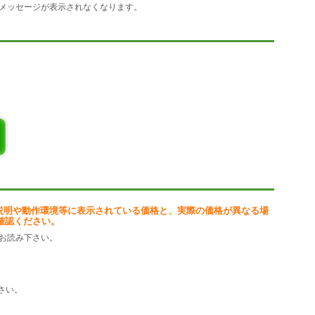
メッセージが表示されなくなります。
ップルメニューのようにアプリケーショ
単に起動できます。また、タスクマネー
も簡単に出来るようになりました。
説明や動作環境等に表示されている価格と、実際の価格が異なる場
確認ください。
お読み下さい。
さい。