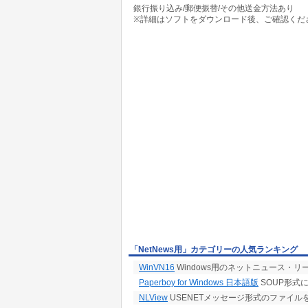
銀行振り込み/郵便振替/その他送金方法あり
※詳細はソフトをダウンロード後、ご確認くだ
「NetNews用」カテゴリーの人気ランキング
WinVN16
Windows用のネットニュース・リ
Paperboy for Windows 日本語版
SOUP形式
NLView
USENETメッセージ形式のファイル