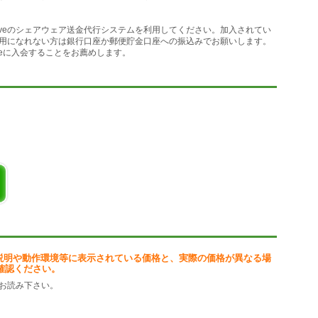
イルを、日付順、スレッド別、著者
刷、タイトル、著者、記事内容の検
Y－Serveのシェアウェア送金代行システムを利用してください。加入されてい
用になれない方は銀行口座か郵便貯金口座への振込みでお願いします。
rveに入会することをお薦めします。
説明や動作環境等に表示されている価格と、実際の価格が異なる場
確認ください。
お読み下さい。