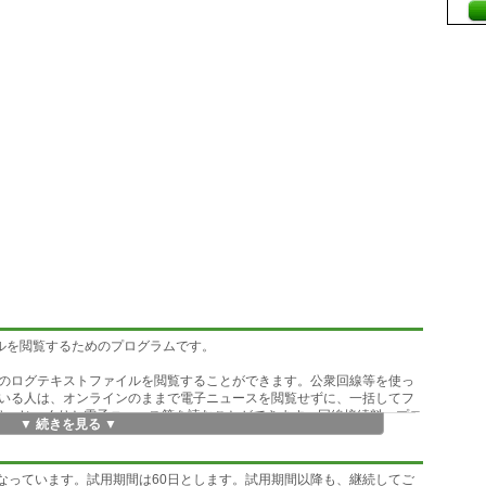
ァイルを閲覧するためのプログラムです。
のログテキストファイルを閲覧することができます。公衆回線等を使っ
いる人は、オンラインのままで電子ニュースを閲覧せずに、一括してフ
より、じっくりと電子ニュース等を読むことができます。回線接続料、プロ
▼ 続きを見る ▼
。また不必要な記事を削除してログを整理することができます。
円となっています。試用期間は60日とします。試用期間以降も、継続してご