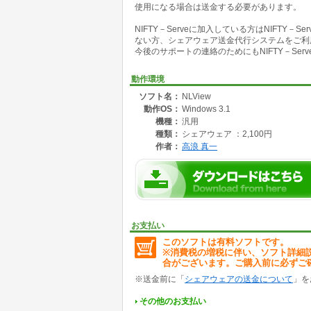
使用になる場合は送金する必要があります。
ニュースリーダで保存されたログテキストファ
順で表示し閲覧することができます。記事の印
NIFTY－Serveに加入している方はNIFT
索機能があります。
ない方、シェアウェア送金代行システムをご利
今後のサポートの連絡のためにもNIFTY－Se
動作環境
ソフト名：
NLView
動作OS：
Windows 3.1
機種：
汎用
種類：
シェアウェア ：2,100円
作者：
高浪 真一
お支払い
このソフトは有料ソフトです。
※消費税の増税に伴い、ソフト詳細
合がございます。ご購入前に必ずご
※送金前に「
シェアウェアの送金について
」を
その他のお支払い