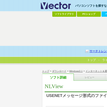
パソコンソフトを探すなら
ソフトライブラリ
PCショップ
サーチトレン
トップ
ラ
トップ
>
ダウンロード
>
Windows3.1
>
インターネット＆通
ソフト詳細
レビュー
NLView
USENETメッセージ形式のファ