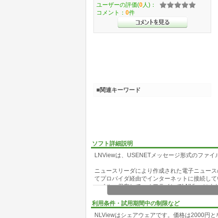
ユーザーの評価(
0
人)：
コメント：
0
件
■関連キーワード
ソフト詳細説明
LNViewは、USENETメッセージ形式のフ
ニュースリーダにより作成された電子ニュース
てプロバイダ経由でインターネットに接続して
ァイルへ保存して、オフラインでLNViewに
バイダへの接続料金を節約することができます
利用条件・試用期間中の制限など
機能
NLViewはシェアウェアです。価格は2000