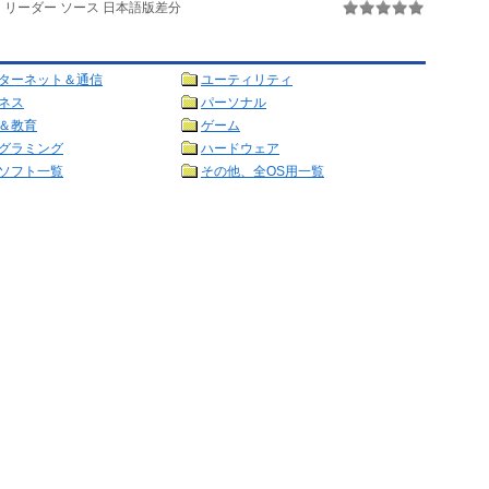
・リーダー ソース 日本語版差分
ターネット＆通信
ユーティリティ
ネス
パーソナル
＆教育
ゲーム
グラミング
ハードウェア
ソフト一覧
その他、全OS用一覧