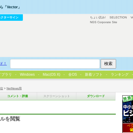
「Vector」
ベクターサイン
ちょい読み!
SELECTION
V
NGS Corporate Site
ド！
イブラリ
Windows
Mac(OS X)
全OS
新着ソフト
ランキング
信
>
NetNews用
コメント・評価
スクリーンショット
ダウンロード
イルを閲覧