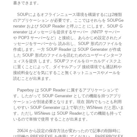
書きできます。
SOUPによるオフラインニュース環境を構築するには2種類
のアプリケーション が必要です。ここではそれらを SOUPGe
nerater および SOUP Reader と呼ぶこと にします。SOUP G
enerater はメッセージを提供するサーバー（NNTP サーバー
や POP3 サーバーなど）と接続し、あらかじめ設定されたメ
ッセージをサーバーから 読み出し、SOUP 形式のファイルを
作成します。一方 SOUP Reader は SOUP Generater が作成
した SOUP 形式のファイルを読むためのユーザーインターフ
ェィスを提供 します。SOUPファイルをローカルディスク上
に置くことによって、ダイヤルアップ 接続環境でも通話料や
接続料金などを気にすること無くネットニュースやメールを
読むことが出来ます。
Paperboy は SOUP Reader に属するアプリケーションで
す。したがって SOUP Genarater としての機能を持つアプリ
ケーションが別途必要となります。現在 国内でもっとも利用
しやすい SOUP Generater は上で挙げた WSNews だと思いま
す。ただし WSNews は SOUP Readerとしての機能も持って
いるので単独で使用 することが出来ます。
206J4 から設定の保存方法が変わったので記事の削除時に
は同梱の PBEXP.EXE を使用してください。 PAPERBOY.EX