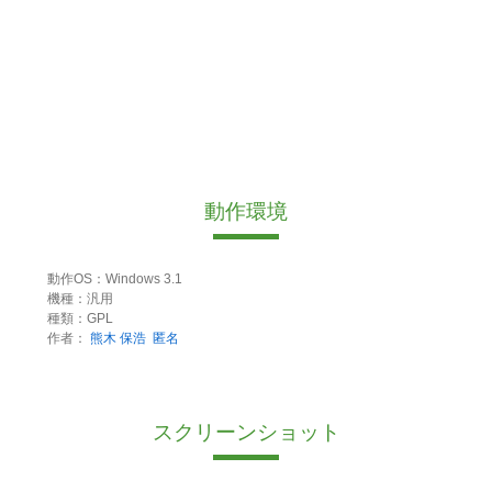
動作環境
動作OS：Windows 3.1
機種：汎用
種類：GPL
作者：
熊木 保浩
匿名
スクリーンショット