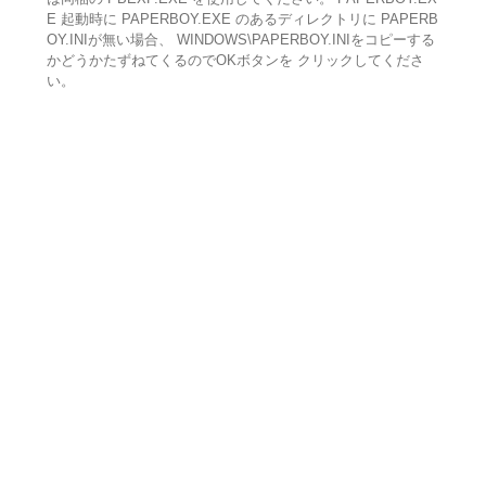
E 起動時に PAPERBOY.EXE のあるディレクトリに PAPERB
OY.INIが無い場合、 WINDOWS\PAPERBOY.INIをコピーする
かどうかたずねてくるのでOKボタンを クリックしてくださ
い。