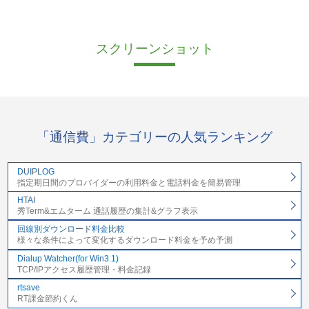
スクリーンショット
「通信費」カテゴリーの人気ランキング
DUIPLOG
指定期日間のプロバイダーの利用料金と電話料金を簡易管理
HTAI
秀Term&エムターム 通話履歴の集計&グラフ表示
回線別ダウンロード料金比較
様々な条件によって変化するダウンロード料金を予め予測
Dialup Watcher(for Win3.1)
TCP/IPアクセス履歴管理・料金記録
rtsave
RT課金節約くん