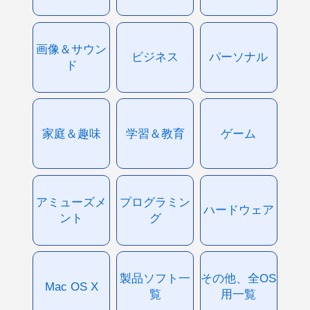
画像＆サウン
ビジネス
パーソナル
ド
家庭＆趣味
学習＆教育
ゲーム
アミューズメ
プログラミン
ハードウェア
ント
グ
製品ソフト一
その他、全OS
Mac OS X
覧
用一覧