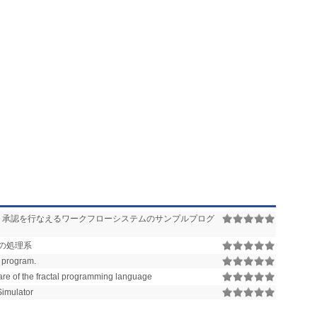
ット、アプリケーションにより実行されるあらゆるビジネスプロセスの
ー、情報を生成します。ほとんどのケースでは、アプリケーションログ
、承認を行なえるワークフローシステムのサンプルプログ
その処理系
F program.
are of the fractal programming language
Simulator