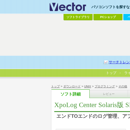
パソコンソフトを探すなら
ソフトライブラリ
PCショップ
サーチトレン
トップ
ラ
トップ
>
ダウンロード
>
UNIX
>
プログラミング
>
その他
ソフト詳細
レビュー
XpoLog Center Solaris版 
エンドTOエンドのログ管理、ア