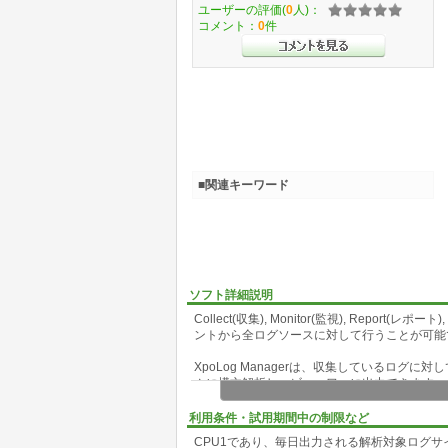
ユーザーの評価(
0
人)：
コメント：
0
件
■関連キーワード
ソフト詳細説明
Collect(収集), Monitor(監視), Report(レポー
ントから全ログソースに対して行うことが可能
XpoLog Managerは、収集しているロ
ムに構文解析し、ビューワーに出力できます。
エージェントレスタイプのネットワークアクセ
利用条件・試用期間中の制限など
は、あらゆるログソースへすばやくアクセスで
CPU1であり、毎日出力される解析対象ログサイ
い、構文チェックやインデックシングをあらゆ