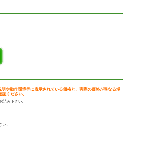
やルール、レポートを生成していきます。XpoLogは非常に軽量化され
アプリケーションになっています。インストールも数分で完了します。
企業様、ベンダー様がご利用になっています。
ポイントからの参照、アクセス、管理
アルタイム追跡
説明や動作環境等に表示されている価格と、実際の価格が異なる場
確認ください。
、Active Directory
お読み下さい。
応
さい。
ニタリング
ションやフローを解析するうえでの重要な業務になっています。