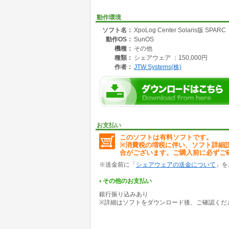
ログ、アプリケーションに行いながら、フィルタ
動作環境
たウェブサーバを実装したブラウザーベースの
ソフト名：
XpoLog Center Solaris版 SPARC
数千にも上るワールドワイドリーダーと呼べる
動作OS：
SunOS
TOP FEATURES
機種：
その他
種類：
シェアウェア ：150,000円
◎あらゆるログタイプ、ログソースへシングル
作者：
JTW Systems(株)
◎ログ収集とアーカイブ管理
◎ログビューワーとログ解析、フィルター、リ
◎ログモニタとイベント管理・生成
お支払い
◎レポート生成 - コンプライアンス管理と統計
このソフトは有料ソフトです。
※消費税の増税に伴い、ソフト詳細
◎エクスポートと変形処理
合がございます。ご購入前に必ずご
◎セキュリティインテグレーション実装 - SSO、LDAP
※送金前に「
シェアウェアの送金について
」を
◎あらゆるログソースとログフォーマットに対
その他のお支払い
銀行振り込みあり
※詳細はソフトをダウンロード後、ご確認くだ
XpoLog TxExpo - トランザクション解析&モ
閲覧とサーチログ:ログサーチは、トランザク