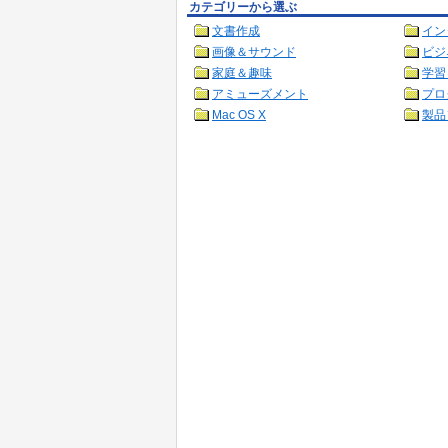
カテゴリーから選ぶ
文書作成
イン
画像＆サウンド
ビジ
家庭＆趣味
学習
アミューズメント
プロ
Mac OS X
製品