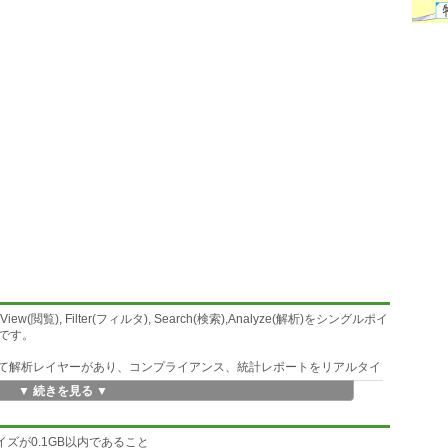
ト), View(閲覧), Filter(フィルタ), Search(検索),Analyze(解析)をシングルポイ
です。
グに対して解析レイヤーがあり、コンプライアンス、統計レポートをリアルタイ
▼ 続きを見る ▼
スにより、あらゆるログタイプにも対応してます。ログ管理レイヤー
きるようにしています。複数のログをリアルタイムに参照と分析を行
ズが0.1GB以内であること
る