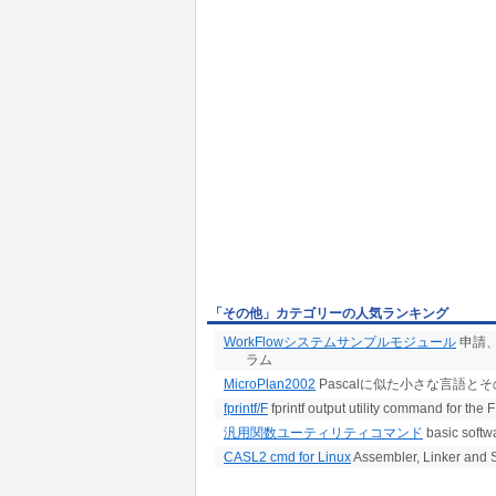
トランザクションとは、エンドユーザー、ロボ
通称になっています。
個々のトランザクションはログイベントやエラ
やイベント情報は多数のサーバに存在します。
「その他」カテゴリーの人気ランキング
WorkFlowシステムサンプルモジュール
申請
ラム
MicroPlan2002
Pascalに似た小さな言語と
fprintf/F
fprintf output utility command for the 
汎用関数ユーティリティコマンド
basic softw
CASL2 cmd for Linux
Assembler, Linker and 