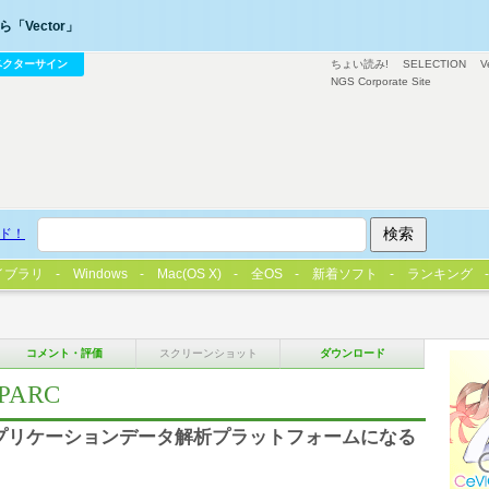
「Vector」
ベクターサイン
ちょい読み!
SELECTION
V
NGS Corporate Site
ド！
イブラリ
Windows
Mac(OS X)
全OS
新着ソフト
ランキング
コメント・評価
スクリーンショット
ダウンロード
SPARC
プリケーションデータ解析プラットフォームになる