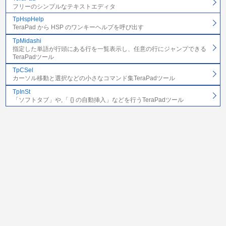
フリーのシンプルなテキストエディタ
TpHspHelp
TeraPad から HSP のワンキーヘルプを呼び出す
TpMidashi
指定した単語が行頭にある行を一覧表示し、任意の行にジャンプできる
TeraPadツール
TpCSel
カーソル移動と選択などの小さなコマンド集TeraPadツール
TpInSt
「ソフトタブ」や,「 {} の自動挿入」などを行うTeraPadツール