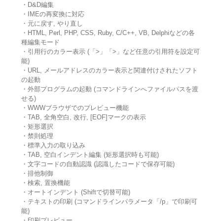
・D&D編集
・IMEの再変換に対応
・元に戻す, やり直し
・HTML, Perl, PHP, CSS, Ruby, C/C++, VB, Delphiなどの各
種編集モード
・引用行のカラー表示 (「>」「>」など任意の引用符を設定可
能)
・URL, メールアドレスのカラー表示と関連付けされたソフト
の起動
・外部プログラムの起動 (コマンドラインへファイルパスを渡
せる)
・WWWブラウザでのプレビュー機能
・TAB, 全角空白, 改行, [EOF]マークの表示
・矩形選択
・禁則処理
・標準入力の取り込み
・TAB, 空白インデント編集 (矩形選択時も可能)
・文字コードの自動認識 (認識したコードで保存可能)
・排他制御
・検索, 置換機能
・オートインデント (Shiftで切替可能)
・テキストの印刷 (コマンドラインパラメータ「/p」で印刷可
能)
・印刷プレビュー