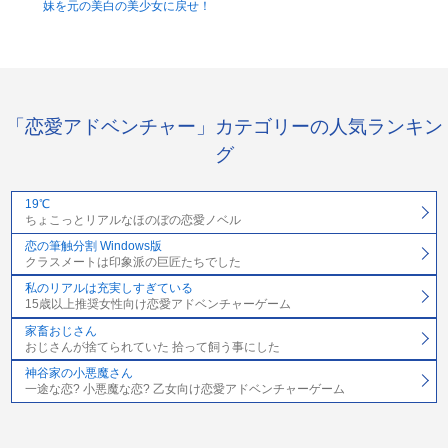
妹を元の美白の美少女に戻せ！
「恋愛アドベンチャー」カテゴリーの人気ランキン
グ
19℃
ちょこっとリアルなほのぼの恋愛ノベル
恋の筆触分割 Windows版
クラスメートは印象派の巨匠たちでした
私のリアルは充実しすぎている
15歳以上推奨女性向け恋愛アドベンチャーゲーム
家畜おじさん
おじさんが捨てられていた 拾って飼う事にした
神谷家の小悪魔さん
一途な恋? 小悪魔な恋? 乙女向け恋愛アドベンチャーゲーム