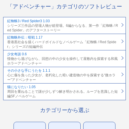
「アドベンチャー」カテゴリのソフトレビュー
紅蜘蛛3 / Red Spider3 1.03
シリーズ三作品の登場人物が総登場。6編からなる、第一作「紅蜘蛛 / R
ed Spider」のアフターストーリー
紅蜘蛛外伝：暗戦 1.17
香港黒社会を描くハードボイルドなノベルゲーム「紅蜘蛛 / Red Spide
r」シリーズの短編外伝
少女奇談 0.6
怪物から逃げながら、回想の中の少女を操作して屋敷内を探索する和風
ホラーアドベンチャー
その小さな手にうたを 1.1.1
心に傷を負った少女が、老朽化した暗い建造物の中を探索する“微ホラ
ー”アドベンチャー
猫になりたい 1.05
周回を重ねることで謎が少しずつ解き明かされる。ループを意識した短
編SFノベルゲーム
カテゴリーから選ぶ