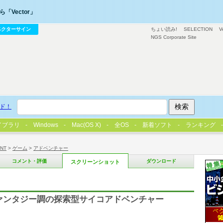
「Vector」
ベクターサイン
ちょい読み!
SELECTION
V
NGS Corporate Site
ド！
イブラリ
Windows
Mac(OS X)
全OS
新着ソフト
ランキング
/NT
>
ゲーム
>
アドベンチャー
コメント・評価
ダウンロード
スクリーンショット
ァンタジー調の探索型サイコアドベンチャー