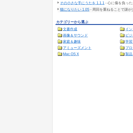
その小さな手にうたを 1.1.1
- 心に傷を負っ
猫になりたい 1.05
- 周回を重ねることで謎
カテゴリーから選ぶ
文書作成
イン
画像＆サウンド
ビジ
家庭＆趣味
学習
アミューズメント
プロ
Mac OS X
製品