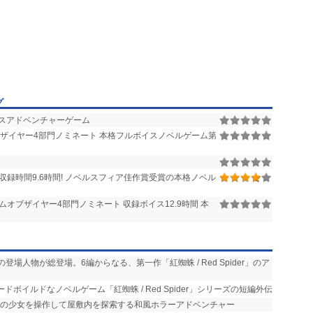
グ
スアドベンチャーゲーム
ザイヤー4部門ノミネート 本格フルボイスノベルゲーム第
収録時間9.6時間! ノベルスフィア佳作賞受賞の本格ノベル
ムオブザイヤー4部門ノミネート 収録ボイス12.9時間 本
の登場人物が総登場。6編からなる、第一作「紅蜘蛛 / Red Spider」のア
ドボイルドなノベルゲーム「紅蜘蛛 / Red Spider」シリーズの短編外伝
中の少女を操作して屋敷内を探索する和風ホラーアドベンチャー