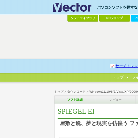
パソコンソフトを探すなら
ソフトライブラリ
PCショップ
サーチトレン
トップ
ラ
トップ
>
ダウンロード
>
Windows11/10/8/7/Vista/XP/2000
ソフト詳細
レビュー
SPIEGEL EI
屋敷と鏡、夢と現実を彷徨う フ