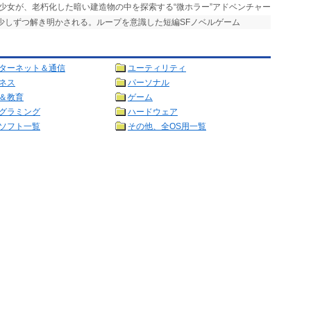
た少女が、老朽化した暗い建造物の中を探索する“微ホラー”アドベンチャー
が少しずつ解き明かされる。ループを意識した短編SFノベルゲーム
ターネット＆通信
ユーティリティ
ネス
パーソナル
＆教育
ゲーム
グラミング
ハードウェア
ソフト一覧
その他、全OS用一覧