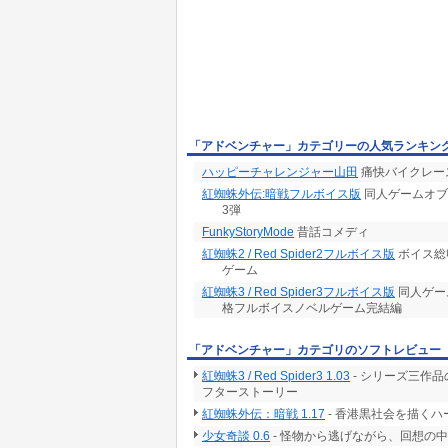
「アドベンチャー」カテゴリーの人気ランキン
ハッピーチャレンジャー山田
痛快バイクレー
紅蜘蛛外伝:暗戦フルボイス版
同人ゲームオブ
3弾
FunkyStoryMode
昔話コメディ
紅蜘蛛2 / Red Spider2フルボイス版
ボイス総
ゲーム
紅蜘蛛3 / Red Spider3フルボイス版
同人ゲー
格フルボイスノベルゲーム完結編
「アドベンチャー」カテゴリのソフトレビュー
紅蜘蛛3 / Red Spider3 1.03
- シリーズ三作品
フターストーリー
紅蜘蛛外伝：暗戦 1.17
- 香港黒社会を描くハー
少女奇談 0.6
- 怪物から逃げながら、回想の