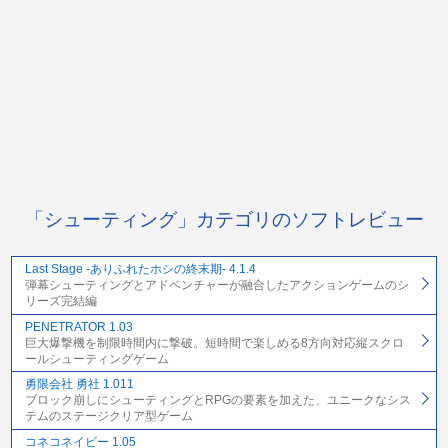
「シューティング」カテゴリのソフトレビュー
Last Stage -ありふれたホシの終末期- 4.1.4
弾幕シューティングとアドベンチャーが融合したアクションゲームのシ
リーズ完結編
PENETRATOR 1.03
巨大爆撃機を制限時間内に撃破。短時間で楽しめる8方向対応縦スクロ
ールシューティングゲーム
勇限会社 勇社 1.011
ブロック崩しにシューティングとRPGの要素を加えた、ユニークなシス
テムのステージクリア型ゲーム
コネコネイビー 1.05