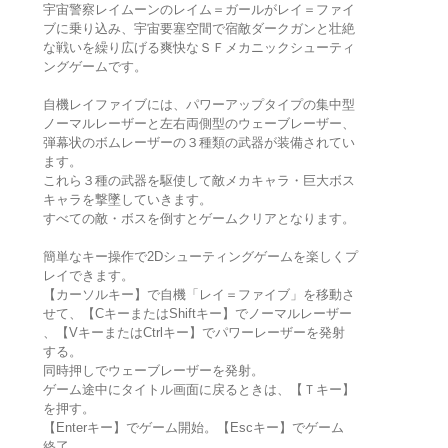
宇宙警察レイムーンのレイム＝ガールがレイ＝ファイ
ブに乗り込み、宇宙要塞空間で宿敵ダークガンと壮絶
な戦いを繰り広げる爽快なＳＦメカニックシューティ
ングゲームです。
自機レイファイブには、パワーアップタイプの集中型
ノーマルレーザーと左右両側型のウェーブレーザー、
弾幕状のボムレーザーの３種類の武器が装備されてい
ます。
これら３種の武器を駆使して敵メカキャラ・巨大ボス
キャラを撃墜していきます。
すべての敵・ボスを倒すとゲームクリアとなります。
簡単なキー操作で2Dシューティングゲームを楽しくプ
レイできます。
【カーソルキー】で自機「レイ＝ファイブ」を移動さ
せて、【CキーまたはShiftキー】でノーマルレーザー
、【VキーまたはCtrlキー】でパワーレーザーを発射
する。
同時押しでウェーブレーザーを発射。
ゲーム途中にタイトル画面に戻るときは、【Ｔキー】
を押す。
【Enterキー】でゲーム開始。【Escキー】でゲーム
終了。