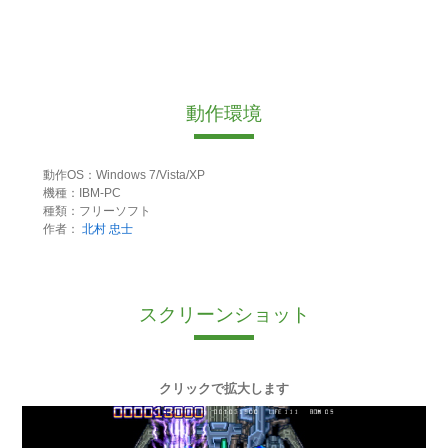
動作環境
動作OS：Windows 7/Vista/XP
機種：IBM-PC
種類：フリーソフト
作者：
北村 忠士
スクリーンショット
クリックで拡大します