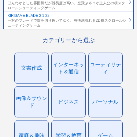
ほんわかとした雰囲気だが難易度は高い。空飛ぶネコが主人公の横スク
ロールシューティングゲーム
KIRISAME BLADE 2 1.22
一対のブレードで敵を切り裂いてゆく、爽快感溢れる2D横スクロールシ
ューティングゲーム
カテゴリーから選ぶ
インターネッ
ユーティリテ
文書作成
ト＆通信
ィ
画像＆サウン
ビジネス
パーソナル
ド
家庭＆趣味
学習＆教育
ゲーム