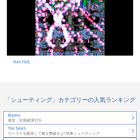
RAY FIVE
「シューティング」カテゴリーの人気ランキング
Blaynix
速攻・近接破壊STG
The Tank3
ブーストを駆使して敵を撃破せよ! 戦車シューティング