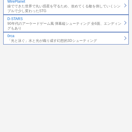
WirePlanet
線でできた世界で丸い惑星を守るため、攻めてくる敵を倒していくシン
プルで少し変わったSTG
D-STARS
90年代のアーケードゲーム風 弾幕縦シューティング 全6面、エンディン
グもあり
0rca
「光と泳ぐ」水と光が織り成す幻想的3Dシューティング