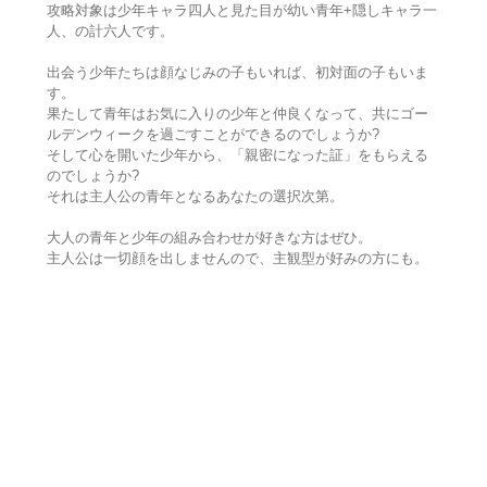
攻略対象は少年キャラ四人と見た目が幼い青年+隠しキャラ一
人、の計六人です。
出会う少年たちは顔なじみの子もいれば、初対面の子もいま
す。
果たして青年はお気に入りの少年と仲良くなって、共にゴー
ルデンウィークを過ごすことができるのでしょうか?
そして心を開いた少年から、「親密になった証」をもらえる
のでしょうか?
それは主人公の青年となるあなたの選択次第。
大人の青年と少年の組み合わせが好きな方はぜひ。
主人公は一切顔を出しませんので、主観型が好みの方にも。