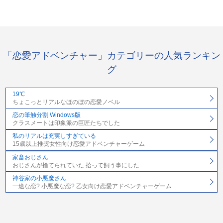
「恋愛アドベンチャー」カテゴリーの人気ランキン
グ
19℃
ちょこっとリアルなほのぼの恋愛ノベル
恋の筆触分割 Windows版
クラスメートは印象派の巨匠たちでした
私のリアルは充実しすぎている
15歳以上推奨女性向け恋愛アドベンチャーゲーム
家畜おじさん
おじさんが捨てられていた 拾って飼う事にした
神谷家の小悪魔さん
一途な恋? 小悪魔な恋? 乙女向け恋愛アドベンチャーゲーム