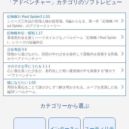
「アドベンチャー」カテゴリのソフトレビュー
紅蜘蛛3 / Red Spider3 1.03
シリーズ三作品の登場人物が総登場。6編からなる、第一作「紅蜘蛛 / R
ed Spider」のアフターストーリー
紅蜘蛛外伝：暗戦 1.17
香港黒社会を描くハードボイルドなノベルゲーム「紅蜘蛛 / Red Spide
r」シリーズの短編外伝
少女奇談 0.6
怪物から逃げながら、回想の中の少女を操作して屋敷内を探索する和風
ホラーアドベンチャー
その小さな手にうたを 1.1.1
心に傷を負った少女が、老朽化した暗い建造物の中を探索する“微ホラ
ー”アドベンチャー
猫になりたい 1.05
周回を重ねることで謎が少しずつ解き明かされる。ループを意識した短
編SFノベルゲーム
カテゴリーから選ぶ
インターネッ
ユーティリテ