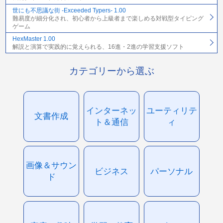
世にも不思議な街 -Exceeded Typers- 1.00
難易度が細分化され、初心者から上級者まで楽しめる対戦型タイピング
ゲーム
HexMaster 1.00
解説と演算で実践的に覚えられる、16進・2進の学習支援ソフト
カテゴリーから選ぶ
インターネッ
ユーティリテ
文書作成
ト＆通信
ィ
画像＆サウン
ビジネス
パーソナル
ド