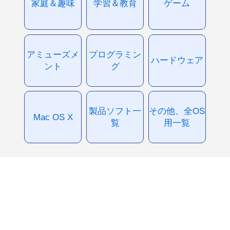
家庭＆趣味
学習＆教育
ゲーム
アミューズメ
プログラミン
ハードウェア
ント
グ
製品ソフト一
その他、全OS
Mac OS X
覧
用一覧