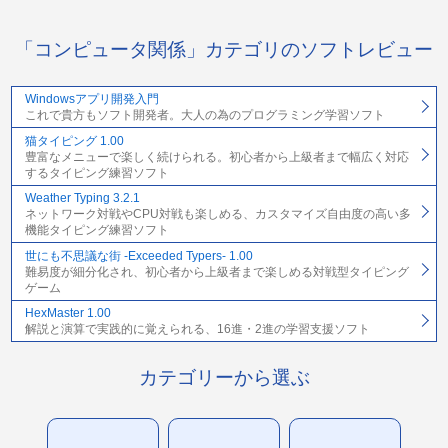
「コンピュータ関係」カテゴリのソフトレビュー
Windowsアプリ開発入門
これで貴方もソフト開発者。大人の為のプログラミング学習ソフト
猫タイピング 1.00
豊富なメニューで楽しく続けられる。初心者から上級者まで幅広く対応
するタイピング練習ソフト
Weather Typing 3.2.1
ネットワーク対戦やCPU対戦も楽しめる、カスタマイズ自由度の高い多
機能タイピング練習ソフト
世にも不思議な街 -Exceeded Typers- 1.00
難易度が細分化され、初心者から上級者まで楽しめる対戦型タイピング
ゲーム
HexMaster 1.00
解説と演算で実践的に覚えられる、16進・2進の学習支援ソフト
カテゴリーから選ぶ