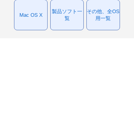
製品ソフト一
その他、全OS
Mac OS X
覧
用一覧