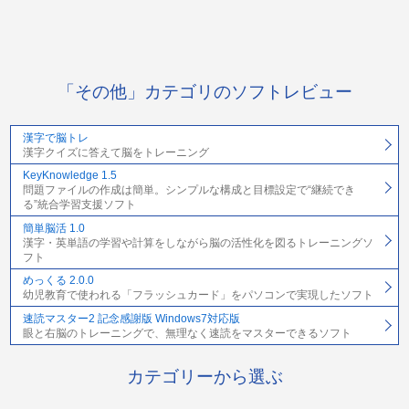
「その他」カテゴリのソフトレビュー
漢字で脳トレ
漢字クイズに答えて脳をトレーニング
KeyKnowledge 1.5
問題ファイルの作成は簡単。シンプルな構成と目標設定で“継続でき
る”統合学習支援ソフト
簡単脳活 1.0
漢字・英単語の学習や計算をしながら脳の活性化を図るトレーニングソ
フト
めっくる 2.0.0
幼児教育で使われる「フラッシュカード」をパソコンで実現したソフト
速読マスター2 記念感謝版 Windows7対応版
眼と右脳のトレーニングで、無理なく速読をマスターできるソフト
カテゴリーから選ぶ