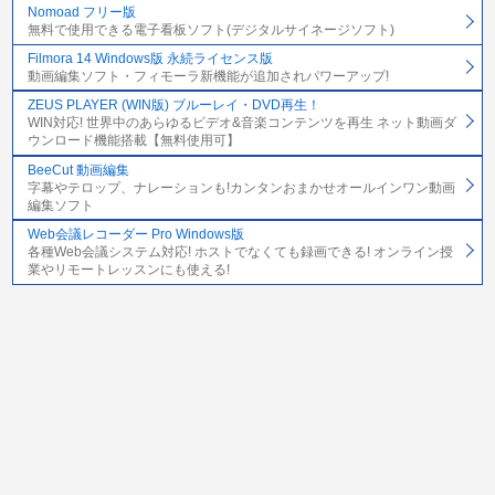
Nomoad フリー版
無料で使用できる電子看板ソフト(デジタルサイネージソフト)
Filmora 14 Windows版 永続ライセンス版
動画編集ソフト・フィモーラ新機能が追加されパワーアップ!
ZEUS PLAYER (WIN版) ブルーレイ・DVD再生！
WIN対応! 世界中のあらゆるビデオ&音楽コンテンツを再生 ネット動画ダ
ウンロード機能搭載【無料使用可】
BeeCut 動画編集
字幕やテロップ、ナレーションも!カンタンおまかせオールインワン動画
編集ソフト
Web会議レコーダー Pro Windows版
各種Web会議システム対応! ホストでなくても録画できる! オンライン授
業やリモートレッスンにも使える!