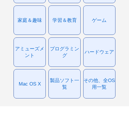
家庭＆趣味
学習＆教育
ゲーム
アミューズメ
プログラミン
ハードウェア
ント
グ
製品ソフト一
その他、全OS
Mac OS X
覧
用一覧