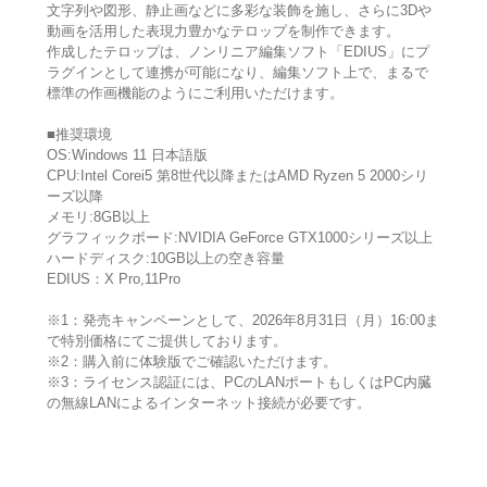
文字列や図形、静止画などに多彩な装飾を施し、さらに3Dや
動画を活用した表現力豊かなテロップを制作できます。
作成したテロップは、ノンリニア編集ソフト「EDIUS」にプ
ラグインとして連携が可能になり、編集ソフト上で、まるで
標準の作画機能のようにご利用いただけます。
■推奨環境
OS:Windows 11 日本語版
CPU:Intel Corei5 第8世代以降またはAMD Ryzen 5 2000シリ
ーズ以降
メモリ:8GB以上
グラフィックボード:NVIDIA GeForce GTX1000シリーズ以上
ハードディスク:10GB以上の空き容量
EDIUS：X Pro,11Pro
※1：発売キャンペーンとして、2026年8月31日（月）16:00ま
で特別価格にてご提供しております。
※2：購入前に体験版でご確認いただけます。
※3：ライセンス認証には、PCのLANポートもしくはPC内臓
の無線LANによるインターネット接続が必要です。