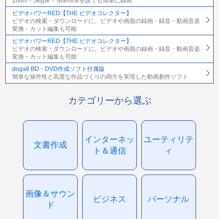
Zoom・Skype・Teams等を誰でも簡単に録画
ビデオパワーRED【THE ビデオコレクター】
ビデオの検索・ダウンロードに。ビデオや画面の録画・録音・動画音楽
変換・カット編集も可能
ビデオパワーRED【THE ビデオコレクター】
ビデオの検索・ダウンロードに。ビデオや画面の録画・録音・動画音楽
変換・カット編集も可能
doga8 BD・DVD作成ソフト付属版
簡単な操作性と高度な作品づくりの両方を実現した動画創作ソフト
カテゴリーから選ぶ
インターネッ
ユーティリテ
文書作成
ト＆通信
ィ
画像＆サウン
ビジネス
パーソナル
ド