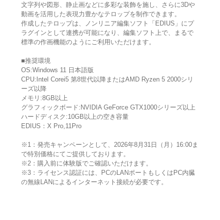
文字列や図形、静止画などに多彩な装飾を施し、さらに3Dや
動画を活用した表現力豊かなテロップを制作できます。
作成したテロップは、ノンリニア編集ソフト「EDIUS」にプ
ラグインとして連携が可能になり、編集ソフト上で、まるで
標準の作画機能のようにご利用いただけます。
■推奨環境
OS:Windows 11 日本語版
CPU:Intel Corei5 第8世代以降またはAMD Ryzen 5 2000シリ
ーズ以降
メモリ:8GB以上
グラフィックボード:NVIDIA GeForce GTX1000シリーズ以上
ハードディスク:10GB以上の空き容量
EDIUS：X Pro,11Pro
※1：発売キャンペーンとして、2026年8月31日（月）16:00ま
で特別価格にてご提供しております。
※2：購入前に体験版でご確認いただけます。
※3：ライセンス認証には、PCのLANポートもしくはPC内臓
の無線LANによるインターネット接続が必要です。