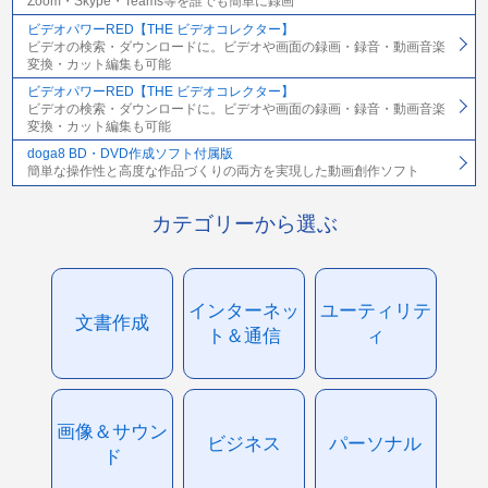
Zoom・Skype・Teams等を誰でも簡単に録画
ビデオパワーRED【THE ビデオコレクター】
ビデオの検索・ダウンロードに。ビデオや画面の録画・録音・動画音楽
変換・カット編集も可能
ビデオパワーRED【THE ビデオコレクター】
ビデオの検索・ダウンロードに。ビデオや画面の録画・録音・動画音楽
変換・カット編集も可能
doga8 BD・DVD作成ソフト付属版
簡単な操作性と高度な作品づくりの両方を実現した動画創作ソフト
カテゴリーから選ぶ
インターネッ
ユーティリテ
文書作成
ト＆通信
ィ
画像＆サウン
ビジネス
パーソナル
ド