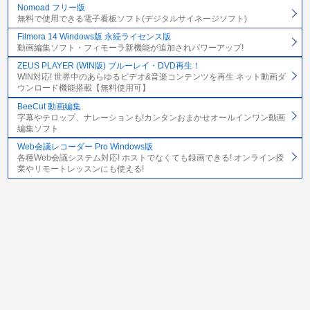
Nomoad フリー版
無料で使用できる電子看板ソフト(デジタルサイネージソフト)
Filmora 14 Windows版 永続ライセンス版
動画編集ソフト・フィモーラ新機能が追加されパワーアップ!
ZEUS PLAYER (WIN版) ブルーレイ・DVD再生！
WIN対応! 世界中のあらゆるビデオ&音楽コンテンツを再生 ネット動画ダ
ウンロード機能搭載【無料使用可】
BeeCut 動画編集
字幕やテロップ、ナレーションも!カンタンおまかせオールインワン動画
編集ソフト
Web会議レコーダー Pro Windows版
各種Web会議システム対応! ホストでなくても録画できる! オンライン授
業やリモートレッスンにも使える!