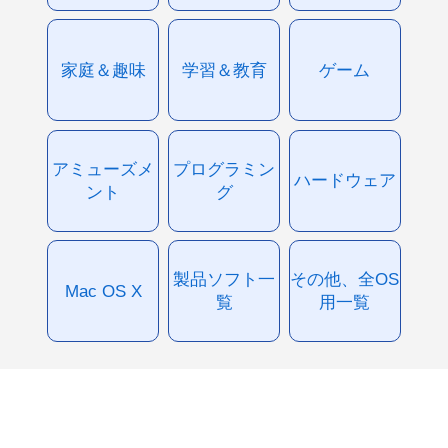
家庭＆趣味
学習＆教育
ゲーム
アミューズメ
プログラミン
ハードウェア
ント
グ
製品ソフト一
その他、全OS
Mac OS X
覧
用一覧