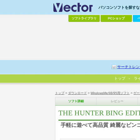
パソコンソフトを探すなら
ソフトライブラリ
PCショップ
サーチトレン
トップ
ラ
トップ
>
ダウンロード
>
WindowsMe/98/95用ソフト
>
ゲー
ソフト詳細
レビュー
THE HUNTER BING EDIT
手軽に遊べて高品質 綺麗なビンゴ