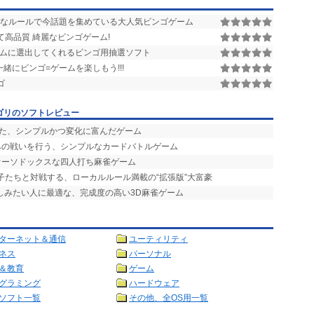
なルールで今話題を集めている大人気ビンゴゲーム
高品質 綺麗なビンゴゲーム!
ダムに選出してくれるビンゴ用抽選ソフト
緒にビンゴ=ゲームを楽しもう!!!
ゴ
ゴリのソフトレビュー
せた、シンプルかつ変化に富んだゲーム
竦みの戦いを行う、シンプルなカードバトルゲーム
オーソドックスな四人打ち麻雀ゲーム
の子たちと対戦する、ローカルルール満載の“拡張版”大富豪
楽しみたい人に最適な、完成度の高い3D麻雀ゲーム
ターネット＆通信
ユーティリティ
ネス
パーソナル
＆教育
ゲーム
グラミング
ハードウェア
ソフト一覧
その他、全OS用一覧