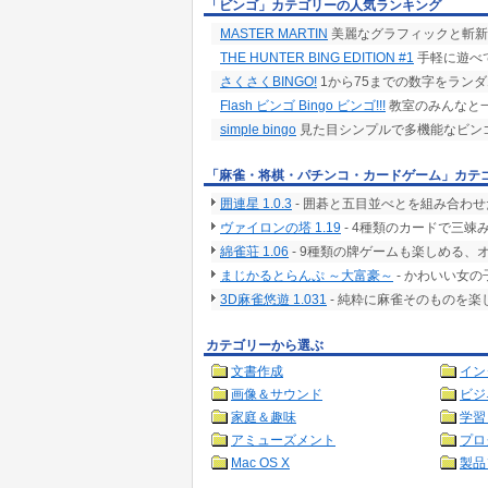
「ビンゴ」カテゴリーの人気ランキング
MASTER MARTIN
美麗なグラフィックと斬新
THE HUNTER BING EDITION #1
手軽に遊べて
さくさくBINGO!
1から75までの数字をラン
Flash ビンゴ Bingo ビンゴ!!!
教室のみんなと一
simple bingo
見た目シンプルで多機能なビン
「麻雀・将棋・パチンコ・カードゲーム」カテ
囲連星 1.0.3
- 囲碁と五目並べとを組み合わ
ヴァイロンの塔 1.19
- 4種類のカードで三
綿雀荘 1.06
- 9種類の牌ゲームも楽しめる、
まじかるとらんぷ ～大富豪～
- かわいい女
3D麻雀悠遊 1.031
- 純粋に麻雀そのものを
カテゴリーから選ぶ
文書作成
イン
画像＆サウンド
ビジ
家庭＆趣味
学習
アミューズメント
プロ
Mac OS X
製品