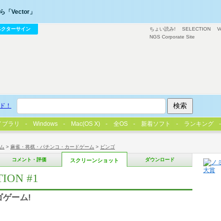
「Vector」
ベクターサイン
ちょい読み!
SELECTION
V
NGS Corporate Site
ド！
イブラリ
Windows
Mac(OS X)
全OS
新着ソフト
ランキング
ム
>
麻雀・将棋・パチンコ・カードゲーム
>
ビンゴ
コメント・評価
ダウンロード
スクリーンショット
ION #1
ゲーム!