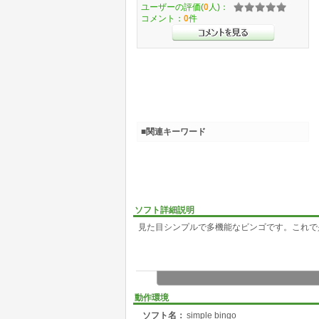
ユーザーの評価(
0
人)：
コメント：
0
件
■関連キーワード
ソフト詳細説明
見た目シンプルで多機能なビンゴです。これで
動作環境
ソフト名：
simple bingo