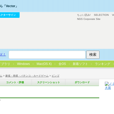
「Vector」
ベクターサイン
ちょい読み!
SELECTION
V
NGS Corporate Site
ド！
イブラリ
Windows
Mac(OS X)
全OS
新着ソフト
ランキング
ム
>
麻雀・将棋・パチンコ・カードゲーム
>
ビンゴ
コメント・評価
スクリーンショット
ダウンロード
ゴ