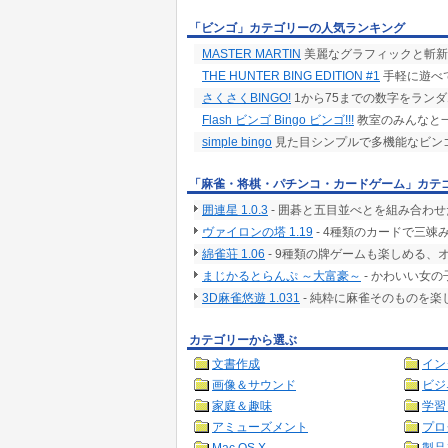
「ビンゴ」カテゴリーの人気ランキング
MASTER MARTIN
美麗なグラフィックと斬新
THE HUNTER BING EDITION #1
手軽に遊べて
さくさくBINGO!
1から75までの数字をラン
Flash ビンゴ Bingo ビンゴ!!!
教室のみんなと一
simple bingo
見た目シンプルで多機能なビン
「麻雀・将棋・パチンコ・カードゲーム」カテ
囲連星 1.0.3
- 囲碁と五目並べとを組み合わ
ヴァイロンの塔 1.19
- 4種類のカードで三
綿雀荘 1.06
- 9種類の牌ゲームも楽しめる、
まじかるとらんぷ ～大富豪～
- かわいい女
3D麻雀悠遊 1.031
- 純粋に麻雀そのものを
カテゴリーから選ぶ
文書作成
イン
画像＆サウンド
ビジ
家庭＆趣味
学習
アミューズメント
プロ