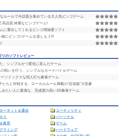
なルールで今話題を集めている大人気ビンゴゲーム
高品質 綺麗なビンゴゲーム!
ダムに選出してくれるビンゴ用抽選ソフト
緒にビンゴ=ゲームを楽しもう!!!
ゴ
ゴリのソフトレビュー
せた、シンプルかつ変化に富んだゲーム
竦みの戦いを行う、シンプルなカードバトルゲーム
オーソドックスな四人打ち麻雀ゲーム
の子たちと対戦する、ローカルルール満載の“拡張版”大富豪
楽しみたい人に最適な、完成度の高い3D麻雀ゲーム
ターネット＆通信
ユーティリティ
ネス
パーソナル
＆教育
ゲーム
グラミング
ハードウェア