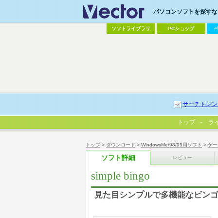
パソコンソフトを探すなら
ソフトライブラリ
PCショップ
サーチトレン
トップ
ラ
トップ
>
ダウンロード
>
WindowsMe/98/95用ソフト
>
ゲー
ソフト詳細
レビュー
simple bingo
見た目シンプルで多機能なビン