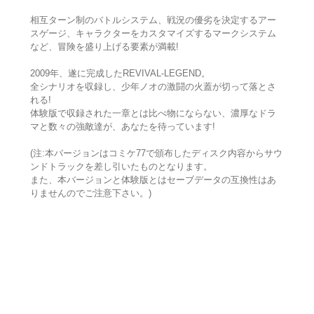
相互ターン制のバトルシステム、戦況の優劣を決定するアー
スゲージ、キャラクターをカスタマイズするマークシステム
など、冒険を盛り上げる要素が満載!
2009年、遂に完成したREVIVAL-LEGEND。
全シナリオを収録し、少年ノオの激闘の火蓋が切って落とさ
れる!
体験版で収録された一章とは比べ物にならない、濃厚なドラ
マと数々の強敵達が、あなたを待っています!
(注:本バージョンはコミケ77で頒布したディスク内容からサウ
ンドトラックを差し引いたものとなります。
また、本バージョンと体験版とはセーブデータの互換性はあ
りませんのでご注意下さい。)