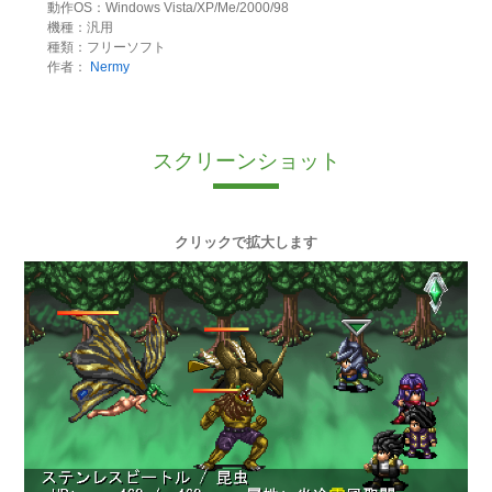
動作OS：Windows Vista/XP/Me/2000/98
機種：汎用
種類：フリーソフト
作者：
Nermy
スクリーンショット
クリックで拡大します