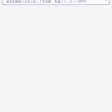
被差別種族の少女が起こす革命劇 長編ファンタジーSRPG