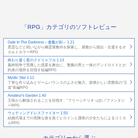
「RPG」カテゴリのソフトレビュー
Gate In The Darkness～逢魔が刻～ 1.21
悪霊などと戦いながら幽霊屋敷内を探索し、屋敷から脱出・生還するオ
カルトホラーRPG
終わり逝く星のクドリャフカ 1.13
最終戦争で荒廃した惑星を舞台に、隻腕の男と一体のアンドロイドとが
約束の場所を目指す短編RPG
Mystic Star 1.12
丁寧な作り込みとゲームバランスのよさが魅力。昔懐かしい雰囲気の“王
道”長編RPG
Amateur's Garden 1.40
王様から解放されることを目指す、“フリーシナリオっぽい”ファンタジ
ーRPG
ウェディングドレスファイター 1.50
結婚式場までの危険な旅を急ぐヒロインと護衛の少女たちによるコミカ
ルRPG
カテゴリーから選ぶ