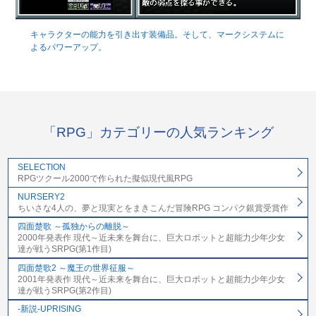
キャラクターの能力を引き出す装備品。そして、マークシステムに
よるパワーアップ。
「RPG」カテゴリーの人気ランキング
SELECTION
RPGツクール2000で作られた擬似現代風RPG
NURSERY2
ちいさな4人の、夢と現実とをまきこんだ冒険RPG コンパク銀賞受賞作
四面楚歌 ～孤独からの離脱～
2000年発表作 現代～近未来を舞台に、巨大ロボットと超能力少年少女
達が戦うSRPG(第1作目)
四面楚歌2 ～魔王の世界征服～
2001年発表作 現代～近未来を舞台に、巨大ロボットと超能力少年少女
達が戦うSRPG(第2作目)
-新説-UPRISING