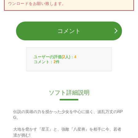
ウンロードをお願い致します。
コメント
ユーザーの評価(
人)：
2
4
コメント：
件
2
ソフト詳細説明
伝説の英雄の力を授かった少女を中心に描く、波乱万丈のRP
G。
大地を脅かす『星王』と、強敵『八星将』を相手に今、若者
達が挑む!