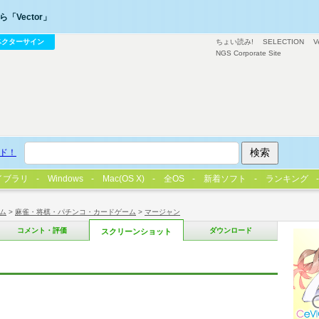
「Vector」
ベクターサイン
ちょい読み!
SELECTION
V
NGS Corporate Site
ド！
イブラリ
Windows
Mac(OS X)
全OS
新着ソフト
ランキング
ム
>
麻雀・将棋・パチンコ・カードゲーム
>
マージャン
コメント・評価
ダウンロード
スクリーンショット