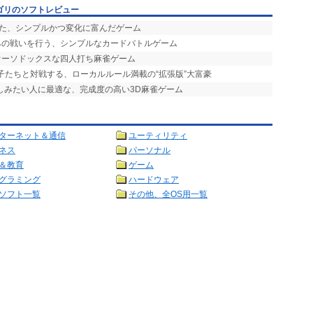
ゴリのソフトレビュー
せた、シンプルかつ変化に富んだゲーム
竦みの戦いを行う、シンプルなカードバトルゲーム
オーソドックスな四人打ち麻雀ゲーム
の子たちと対戦する、ローカルルール満載の“拡張版”大富豪
楽しみたい人に最適な、完成度の高い3D麻雀ゲーム
ターネット＆通信
ユーティリティ
ネス
パーソナル
＆教育
ゲーム
グラミング
ハードウェア
ソフト一覧
その他、全OS用一覧