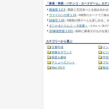
「麻雀・将棋・パチンコ・カードゲーム」カテ
囲連星 1.0.3
- 囲碁と五目並べとを組み合わ
ヴァイロンの塔 1.19
- 4種類のカードで三
綿雀荘 1.06
- 9種類の牌ゲームも楽しめる、
まじかるとらんぷ ～大富豪～
- かわいい女
3D麻雀悠遊 1.031
- 純粋に麻雀そのものを
カテゴリーから選ぶ
文書作成
イン
画像＆サウンド
ビジ
家庭＆趣味
学習
アミューズメント
プロ
Mac OS X
製品