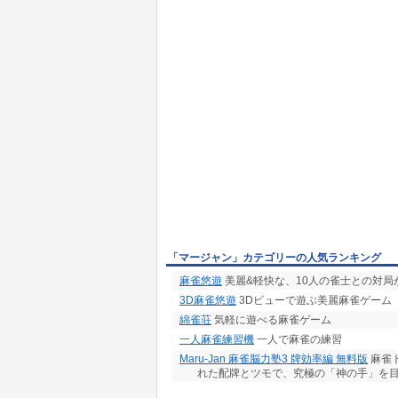
「マージャン」カテゴリーの人気ランキング
麻雀悠遊
美麗&軽快な、10人の雀士との対局
3D麻雀悠遊
3Dビューで遊ぶ美麗麻雀ゲーム
綿雀荘
気軽に遊べる麻雀ゲーム
一人麻雀練習機
一人で麻雀の練習
Maru-Jan 麻雀脳力塾3 牌効率編 無料版
麻雀
れた配牌とツモで、究極の「神の手」を目