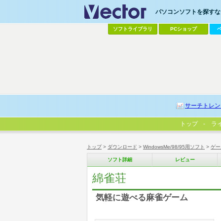
パソコンソフトを探すなら
ソフトライブラリ
PCショップ
サーチトレン
トップ
ラ
トップ
>
ダウンロード
>
WindowsMe/98/95用ソフト
>
ゲー
ソフト詳細
レビュー
綿雀荘
気軽に遊べる麻雀ゲーム