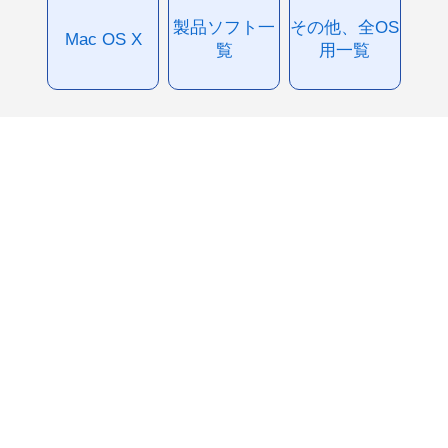
製品ソフト一
その他、全OS
Mac OS X
覧
用一覧