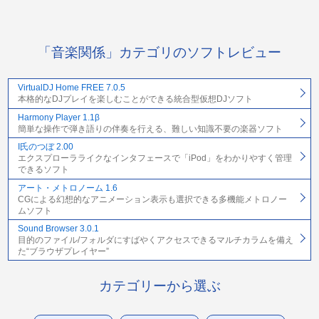
「音楽関係」カテゴリのソフトレビュー
VirtualDJ Home FREE 7.0.5
本格的なDJプレイを楽しむことができる統合型仮想DJソフト
Harmony Player 1.1β
簡単な操作で弾き語りの伴奏を行える、難しい知識不要の楽器ソフト
I氏のつぼ 2.00
エクスプローラライクなインタフェースで「iPod」をわかりやすく管理
できるソフト
アート・メトロノーム 1.6
CGによる幻想的なアニメーション表示も選択できる多機能メトロノー
ムソフト
Sound Browser 3.0.1
目的のファイル/フォルダにすばやくアクセスできるマルチカラムを備え
た“ブラウザプレイヤー”
カテゴリーから選ぶ