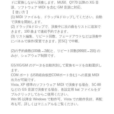
ドに変換しながら演奏します。MU50、QY70 以降の XG 音
源、ソフトウェア MIDI を含む GM 音源に対応。
【 使い方 】
(1) MIDI ファイルを、ドラッグ&ドロップしてください。自動
で演奏を開始します。
(2) ドラッグ&ドロップで、演奏中に次の曲をリストに追加で
きます。100 曲まで連続予約できます。
(3) リスト編集、リピート回数、フェードアウトなどは演奏中
にパネルで操作/変更できます。[ESC] で中断。
(2)の予約曲数(100曲→2曲)と、リピート回数(999回→2回) の
みが、シェアウェア制限です。
GS/XG/GM のデータを自動判別して変換モードを自動選択し
ます。
COM ポート (USB経由仮想COMポート含む) への直接 MIDI
出力が可能です。
Vista, XP 標準のソフトウェア MIDI で演奏する場合、SC-88
などの GS 音源で演奏する場合、各設定用 bat ファイルをダ
ブルクリックしてからご使用ください。
Win 95 以降全 Windows で動作可。Vista での動作良好。再配
布も可。詳しくはマニュアルをご覧ください。