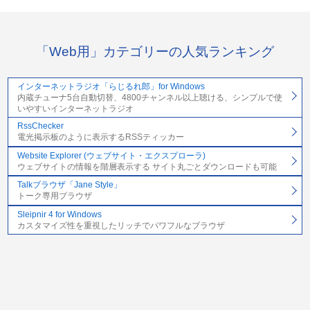
「Web用」カテゴリーの人気ランキング
インターネットラジオ「らじるれ郎」for Windows
内蔵チューナ5台自動切替、4800チャンネル以上聴ける、シンプルで使
いやすいインターネットラジオ
RssChecker
電光掲示板のように表示するRSSティッカー
Website Explorer (ウェブサイト・エクスプローラ)
ウェブサイトの情報を階層表示する サイト丸ごとダウンロードも可能
Talkブラウザ「Jane Style」
トーク専用ブラウザ
Sleipnir 4 for Windows
カスタマイズ性を重視したリッチでパワフルなブラウザ