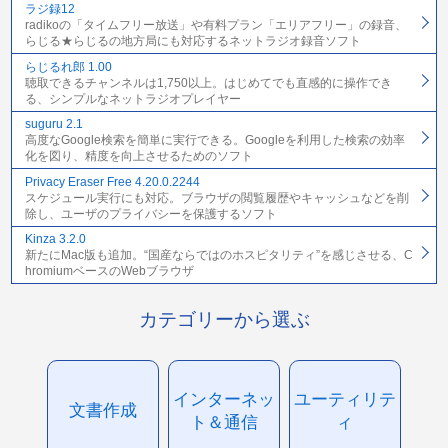
ラジ録12
radikoの「タイムフリー放送」や有料プラン「エリアフリー」の録音、
らじる★らじるの地方局にも対応するネットラジオ録音ソフト
らじるれ郎 1.00
聴取できるチャンネルは1,750以上。はじめてでも直感的に操作でき
る、シンプルなネットラジオプレイヤー
suguru 2.1
高度なGoogle検索を簡単に実行できる。Googleを利用した検索の効率
化を図り、精度を向上させるためのソフト
Privacy Eraser Free 4.20.0.2244
スケジュール実行にも対応。ブラウザの閲覧履歴やキャッシュなどを削
除し、ユーザのプライバシーを保護するソフト
Kinza 3.2.0
新たにMac版も追加。“国産ならではのホスピタリティ”を感じさせる、C
hromiumベースのWebブラウザ
カテゴリーから選ぶ
インターネッ
ユーティリテ
文書作成
ト＆通信
ィ