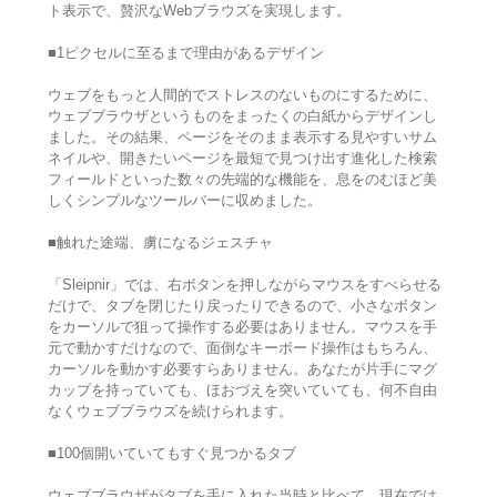
ト表示で、贅沢なWebブラウズを実現します。
■1ピクセルに至るまで理由があるデザイン
ウェブをもっと人間的でストレスのないものにするために、
ウェブブラウザというものをまったくの白紙からデザインし
ました。その結果、ページをそのまま表示する見やすいサム
ネイルや、開きたいページを最短で見つけ出す進化した検索
フィールドといった数々の先端的な機能を、息をのむほど美
しくシンプルなツールバーに収めました。
■触れた途端、虜になるジェスチャ
「Sleipnir」では、右ボタンを押しながらマウスをすべらせる
だけで、タブを閉じたり戻ったりできるので、小さなボタン
をカーソルで狙って操作する必要はありません。マウスを手
元で動かすだけなので、面倒なキーボード操作はもちろん、
カーソルを動かす必要すらありません。あなたが片手にマグ
カップを持っていても、ほおづえを突いていても、何不自由
なくウェブブラウズを続けられます。
■100個開いていてもすぐ見つかるタブ
ウェブブラウザがタブを手に入れた当時と比べて、現在では