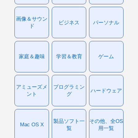
画像＆サウン
ビジネス
パーソナル
ド
家庭＆趣味
学習＆教育
ゲーム
アミューズメ
プログラミン
ハードウェア
ント
グ
製品ソフト一
その他、全OS
Mac OS X
覧
用一覧