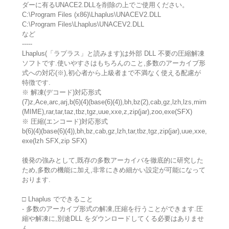
ダーに有るUNACE2.DLLを削除の上でご使用ください。
C:\Program Files (x86)\Lhaplus\UNACEV2.DLL
C:\Program Files\Lhaplus\UNACEV2.DLL
など
-----
Lhaplus(「ラプラス」と読みます)は外部 DLL 不要の圧縮解凍
ソフトです.使いやすさはもちろんのこと,多数のアーカイブ形
式への対応(※),初心者から上級者まで不満なく使える配慮が
特徴です.
※ 解凍(デコード)対応形式
(7)z,Ace,arc,arj,b(6)(4)(base(6)(4)),bh,bz(2),cab,gz,lzh,lzs,mim
(MIME),rar,tar,taz,tbz,tgz,uue,xxe,z,zip(jar),zoo,exe(SFX)
※ 圧縮(エンコード)対応形式
b(6)(4)(base(6)(4)),bh,bz,cab,gz,lzh,tar,tbz,tgz,zip(jar),uue,xxe,
exe(lzh SFX,zip SFX)
後発の強みとして,既存の多数アーカイバを徹底的に研究した
ため,多数の機能に加え,非常にきめ細かい設定が可能になって
おります.
□ Lhaplus でできること
- 多数のアーカイブ形式の解凍,圧縮を行うことができます.圧
縮や解凍に,別途DLL をダウンロードしてくる必要はありませ
ん.