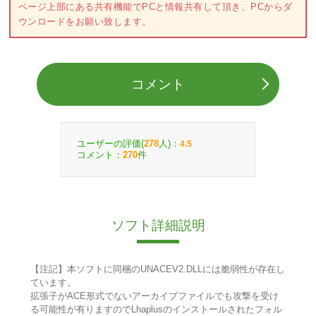
ページ上部にある共有機能でPCと情報共有して頂き、PCからダ
ウンロードをお願い致します。
コメント
ユーザーの評価(
人)：
278
4.5
コメント：
件
270
ソフト詳細説明
【注記】本ソフトに同梱のUNACEV2.DLLには脆弱性が存在し
ています。
拡張子がACE形式でないアーカイブファイルでも攻撃を受け
る可能性が有りますのでLhaplusのインストールされたフォル