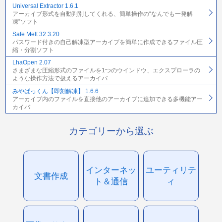
Universal Extractor 1.6.1
アーカイブ形式を自動判別してくれる、簡単操作の“なんでも一発解
凍”ソフト
Safe Melt 32 3.20
パスワード付きの自己解凍型アーカイブを簡単に作成できるファイル圧
縮・分割ソフト
LhaOpen 2.07
さまざまな圧縮形式のファイルを1つのウインドウ、エクスプローラの
ような操作方法で扱えるアーカイバ
みやぱっくん【即刻解凍】 1.6.6
アーカイブ内のファイルを直接他のアーカイブに追加できる多機能アー
カイバ
カテゴリーから選ぶ
インターネッ
ユーティリテ
文書作成
ト＆通信
ィ