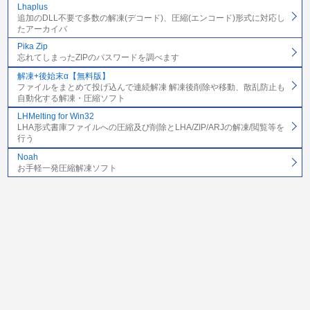
Lhaplus
追加のDLL不要で多数の解凍(デコード)、圧縮(エンコード)形式に対応し
たアーカイバ
Pika Zip
忘れてしまったZIPのパスワードを調べます
解凍+後始末α【無料版】
ファイルをまとめて投げ込んで連続解凍 解凍後削除や移動、散乱防止も
自動化する解凍・圧縮ソフト
LHMelting for Win32
LHA形式書庫ファイルへの圧縮及び削除とLHA/ZIP/ARJの解凍/閲覧等を
行う
Noah
お手軽一発圧縮解凍ソフト