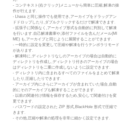
- コンテキスト(右クリック)メニューから簡単に圧縮,解凍の操
作が行えます.
- Lhasa と同じ操作でも使用でき,アーカイブをドラッグアン
ドドロップしたり,ダブルクリックするだけで解凍できます.
- 拡張子に関係なく,アーカイブ形式を自動的に判別して解凍
を行います.自己解凍書庫や,添付ファイルを含んだメール(MI
ME) も,アーカイブと同じように展開することができます.
- 一時的に設定を変更して圧縮や解凍を行うテンポラリモード
があります.
- 解凍時に,ディレクトリなしのアーカイブの場合は自動的に
ディレクトリを作成し,ディレクトリ付きのアーカイブの場合
はディレクトリを二重に作成しないように設定できます.
- ディレクトリ内に含まれるすべてのファイルをまとめて解凍
したり,圧縮したりできます.
- アーカイブ内にさらにアーカイブが含まれていた場合,自動
的にそのアーカイブも解凍することができます.
- 以前の関連付け情報を保存するため,安心して関連付けを変
更できます.
- パスワードの設定された ZIP 形式,BlackHole 形式で圧縮で
きます.
- その他,圧縮や解凍の処理を非常に細かく設定できます.