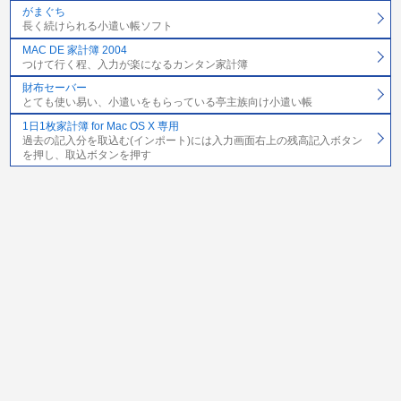
がまぐち
長く続けられる小遣い帳ソフト
MAC DE 家計簿 2004
つけて行く程、入力が楽になるカンタン家計簿
財布セーバー
とても使い易い、小遣いをもらっている亭主族向け小遣い帳
1日1枚家計簿 for Mac OS X 専用
過去の記入分を取込む(インポート)には入力画面右上の残高記入ボタン
を押し、取込ボタンを押す