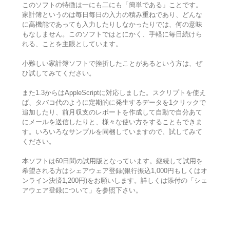
このソフトの特徴は一にも二にも「簡単である」ことです。
家計簿というのは毎日毎日の入力の積み重ねであり、どんな
に高機能であっても入力したりしなかったりでは、何の意味
もなしません。このソフトではとにかく、手軽に毎日続けら
れる、ことを主眼としています。
小難しい家計簿ソフトで挫折したことがあるという方は、ぜ
ひ試してみてください。
また1.3からはAppleScriptに対応しました。スクリプトを使え
ば、タバコ代のように定期的に発生するデータを1クリックで
追加したり、前月収支のレポートを作成して自動で自分あて
にメールを送信したりと、様々な使い方をすることもできま
す。いろいろなサンプルを同梱していますので、試してみて
ください。
本ソフトは60日間の試用版となっています。継続して試用を
希望される方はシェアウェア登録(銀行振込1,000円もしくはオ
ンライン決済1,200円)をお願いします。詳しくは添付の「シェ
アウェア登録について」を参照下さい。