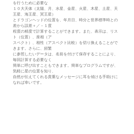
を行うために必要な
１０大天体（太陽、月、水星、金星、火星、木星、土星、天
王星、海王星、冥王星）
とドラゴンヘッドの位置を、年月日、時分と世界標準時との
差から誤差＋／－１度
程度の精度で計算することができます。また、表示は、リス
ト（位置）、座相（ア
スペクト）、相性（アスペクト比較）を切り換えることがで
きます。さらに、頻繁
に参照したいデータは、名前を付けて保存することにより、
毎回計算する必要なく
簡単に呼び出すこともできます。簡単なプログラムですが、
気軽に星の位置を知り、
自然が伝えてくれる貴重なメッセージに耳を傾ける手助けに
なれば幸いです。