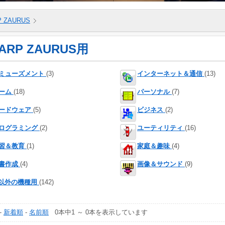
P ZAURUS
ARP ZAURUS用
ミューズメント
(3)
インターネット＆通信
(13)
ーム
(18)
パーソナル
(7)
ードウェア
(5)
ビジネス
(2)
ログラミング
(2)
ユーティリティ
(16)
習＆教育
(1)
家庭＆趣味
(4)
書作成
(4)
画像＆サウンド
(9)
系以外の機種用
(142)
-
新着順
-
名前順
0本中1 ～ 0本を表示しています