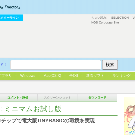
「Vector」
ベクターサイン
ちょい読み!
SELECTION
V
NGS Corporate Site
ド！
イブラリ
Windows
Mac(OS X)
全OS
新着ソフト
ランキング
コメント・評価
スクリーンショット
ダウンロード
 PIC ミニマムお試し版
チップで電大版TINYBASICの環境を実現