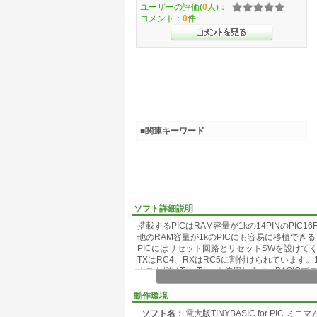
ユーザーの評価(
0
人)：
コメント：
0
件
■関連キーワード
ソフト詳細説明
搭載するPICはRAM容量が1kの14PINのPIC16
他のRAM容量が1kのPICにも容易に移植でき
PICにはリセット回路とリセットSWを設けて
TXはRC4、RXはRC5に割付けられています。
ホスト側はTeraTermを使用します。BASICプロ
エコーバックは禁止です。
動作環境
ソフト名：
電大版TINYBASIC for PIC ミ