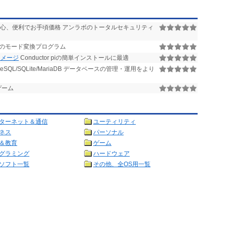
心、便利でお手頃価格 アンラボのトータルセキュリティ
0Jのモード変換プログラム
ードイメージ
Conductor piの簡単インストールに最適
stgreSQL/SQLite/MariaDB データベースの管理・運用をより
ゲーム
ターネット＆通信
ユーティリティ
ネス
パーソナル
＆教育
ゲーム
グラミング
ハードウェア
ソフト一覧
その他、全OS用一覧