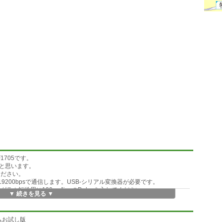
F1705です。
ると思います。
ください。
19200bpsで通信します。USB-シリアル変換器が必要です。
グラム転送用に100ms/lineのDelayを入れてください。
▼ 続きを見る ▼
ニマムお試し版