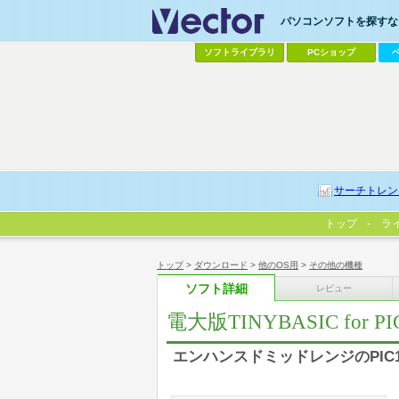
パソコンソフトを探すなら
ソフトライブラリ
PCショップ
サーチトレン
トップ
ラ
トップ
>
ダウンロード
>
他のOS用
>
その他の機種
ソフト詳細
レビュー
電大版TINYBASIC for
エンハンスドミッドレンジのPIC1