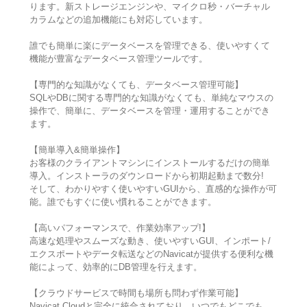
ります。新ストレージエンジンや、マイクロ秒・バーチャル
カラムなどの追加機能にも対応しています。
誰でも簡単に楽にデータベースを管理できる、使いやすくて
機能が豊富なデータベース管理ツールです。
【専門的な知識がなくても、データベース管理可能】
SQLやDBに関する専門的な知識がなくても、単純なマウスの
操作で、簡単に、データベースを管理・運用することができ
ます。
【簡単導入&簡単操作】
お客様のクライアントマシンにインストールするだけの簡単
導入。インストーラのダウンロードから初期起動まで数分!
そして、わかりやすく使いやすいGUIから、直感的な操作が可
能。誰でもすぐに使い慣れることができます。
【高いパフォーマンスで、作業効率アップ!】
高速な処理やスムーズな動き、使いやすいGUI、インポート/
エクスポートやデータ転送などのNavicatが提供する便利な機
能によって、効率的にDB管理を行えます。
【クラウドサービスで時間も場所も問わず作業可能】
Navicat Cloudと完全に統合されており、いつでもどこでも、