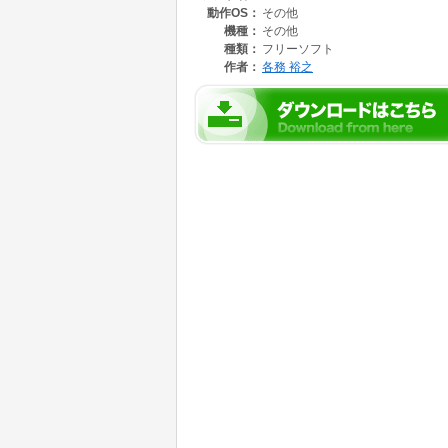
動作OS：
その他
機種：
その他
種類：
フリーソフト
作者：
各務 裕之