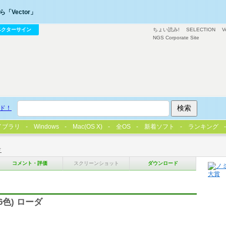
「Vector」
ベクターサイン
ちょい読み!
SELECTION
V
NGS Corporate Site
ド！
イブラリ
Windows
Mac(OS X)
全OS
新着ソフト
ランキング
ド
コメント・評価
スクリーンショット
ダウンロード
16色) ローダ