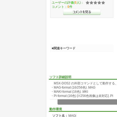
ユーザーの評価(
0
人)：
コメント：
0
件
■関連キーワード
ソフト詳細説明
MSX-DOS2 の外部コマンドとして動作す
・MAG-format (16/256色) .MAG
・MAKI-format (16色) .MKI
・Pi-format (16色) [※256色画像は未対応] .PI
表示方法には、以下の3種類が選択できます。
・ＹＪＫモード (256x424:19268)，単純
動作環境
・ＲＧＢモード (256x424: 256)，単純閾
ソフト名：
MAGi
・１６Ｃモード (512x424: 16) 