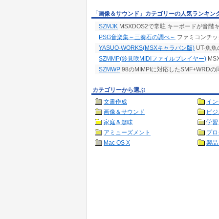
「画像＆サウンド」カテゴリーの人気ランキン
SZMJK
MSXDOS2で常駐 キーボードが音階
PSG音楽集～三奏石の調べ～
ファミコンチッ
YASUO-WORKS(MSXキャラバン版)
UT-魚
SZMMP(鈴見咲MIDIファイルプレイヤー)
MS
SZMWP
98のMIMPIに対応したSMF+WR
カテゴリーから選ぶ
文書作成
イン
画像＆サウンド
ビジ
家庭＆趣味
学習
アミューズメント
プロ
Mac OS X
製品