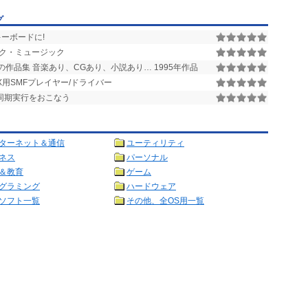
グ
キーボードに!
ク・ミュージック
魚の作品集 音楽あり、CGあり、小説あり… 1995年作品
X用SMFプレイヤー/ドライバー
Dの同期実行をおこなう
ターネット＆通信
ユーティリティ
ネス
パーソナル
＆教育
ゲーム
グラミング
ハードウェア
ソフト一覧
その他、全OS用一覧