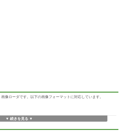
る、画像ローダです。以下の画像フォーマットに対応しています。
▼ 続きを見る ▼
閾値法 ※256色画像のみ
値法 ※256色画像のみ
※16色画像のみ