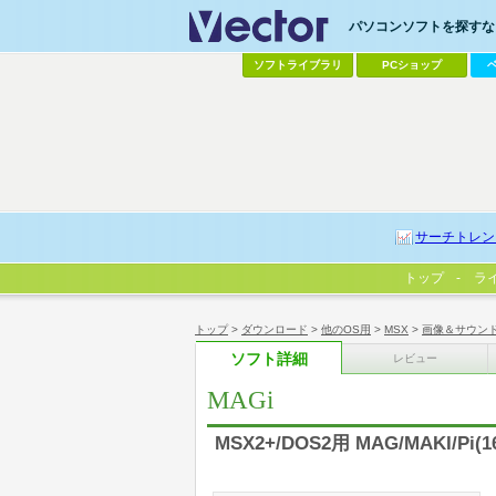
パソコンソフトを探すなら
ソフトライブラリ
PCショップ
サーチトレン
トップ
ラ
トップ
>
ダウンロード
>
他のOS用
>
MSX
>
画像＆サウン
ソフト詳細
レビュー
MAGi
MSX2+/DOS2用 MAG/MAKI/Pi(