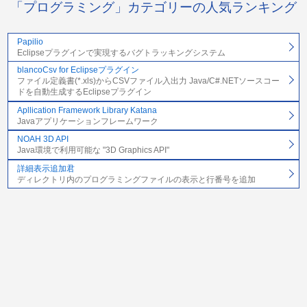
「プログラミング」カテゴリーの人気ランキング
Papilio
Eclipseプラグインで実現するバグトラッキングシステム
blancoCsv for Eclipseプラグイン
ファイル定義書(*.xls)からCSVファイル入出力 Java/C#.NETソースコー
ドを自動生成するEclipseプラグイン
Apllication Framework Library Katana
Javaアプリケーションフレームワーク
NOAH 3D API
Java環境で利用可能な "3D Graphics API"
詳細表示追加君
ディレクトリ内のプログラミングファイルの表示と行番号を追加