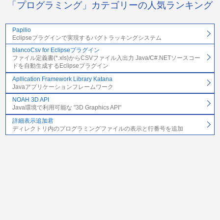
「プログラミング」カテゴリーの人気ランキング
Papilio
Eclipseプラグインで実現するバグトラッキングシステム
blancoCsv for Eclipseプラグイン
ファイル定義書(*.xls)からCSVファイル入出力 Java/C#.NETソースコー
ドを自動生成するEclipseプラグイン
Apllication Framework Library Katana
Javaアプリケーションフレームワーク
NOAH 3D API
Java環境で利用可能な "3D Graphics API"
詳細表示追加君
ディレクトリ内のプログラミングファイルの表示と行番号を追加