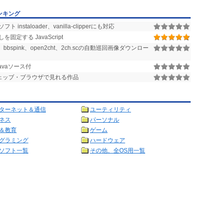
ンキング
ト instaloader、vanilla-clipperにも対応
を固定する JavaScript
h)、bbspink、open2cht、2ch.scの自動巡回画像ダウンロー
avaソース付
ウェッブ・ブラウザで見れる作品
ターネット＆通信
ユーティリティ
ネス
パーソナル
＆教育
ゲーム
グラミング
ハードウェア
ソフト一覧
その他、全OS用一覧