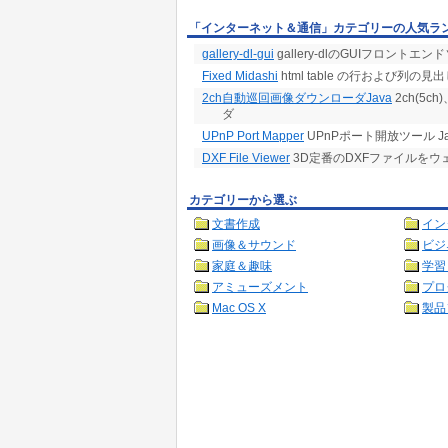
「インターネット＆通信」カテゴリーの人気ラ
gallery-dl-gui
gallery-dlのGUIフロントエンドソフ
Fixed Midashi
html table の行および列の見出し
2ch自動巡回画像ダウンローダJava
2ch(5c
ダ
UPnP Port Mapper
UPnPポート開放ツール J
DXF File Viewer
3D定番のDXFファイルを
カテゴリーから選ぶ
文書作成
イン
画像＆サウンド
ビジ
家庭＆趣味
学習
アミューズメント
プロ
Mac OS X
製品