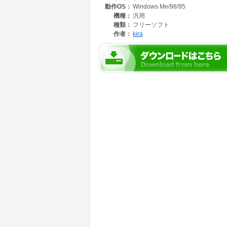
動作OS：
Windows Me/98/95
機種：
汎用
種類：
フリーソフト
作者：
kira