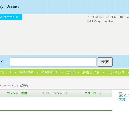
「Vector」
ベクターサイン
ちょい読み!
SELECTION
V
NGS Corporate Site
ド！
イブラリ
Windows
Mac(OS X)
全OS
新着ソフト
ランキング
インターネット＆通信
コメント・評価
スクリーンショット
ダウンロード