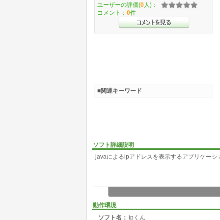
ユーザーの評価(
0
人)：
コメント：
0
件
■関連キーワード
ソフト詳細説明
javaによるipアドレスを表示するアプリケー
動作環境
ソフト名：
ipくん