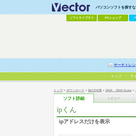
パソコンソフトを探すなら
ソフトライブラリ
PCショップ
サーチトレン
トップ
ラ
トップ
>
ダウンロード
>
他のOS用
>
JAVA・JAVA Script
>
ソフト詳細
レビュー
ipくん
ipアドレスだけを表示