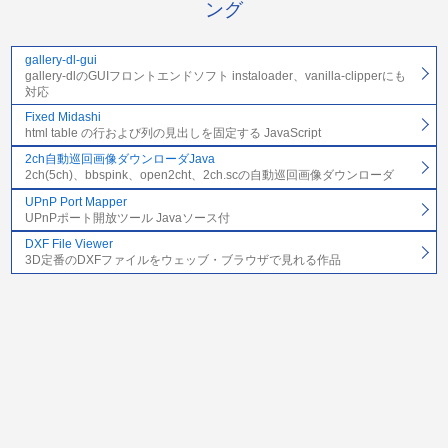
ング
gallery-dl-gui
gallery-dlのGUIフロントエンドソフト instaloader、vanilla-clipperにも
対応
Fixed Midashi
html table の行および列の見出しを固定する JavaScript
2ch自動巡回画像ダウンローダJava
2ch(5ch)、bbspink、open2cht、2ch.scの自動巡回画像ダウンローダ
UPnP Port Mapper
UPnPポート開放ツール Javaソース付
DXF File Viewer
3D定番のDXFファイルをウェッブ・ブラウザで見れる作品