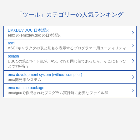
「ツール」カテゴリーの人気ランキング
EMXDEV.DOC 日本語訳
emx の emxdev.doc の日本語訳
ascii
ASCIIキャラクタの表と別名を表示するプログラマー用ユーティリティ
bslash
DBCSの第2バイト目が、ASCIIの'\'と同じ値であったら、そこにもうひ
とつ'\'を補う
emx development system (without compiler)
emx開発用システム
emx runtime package
emx/gccで作成されたプログラム実行時に必要なファイル群