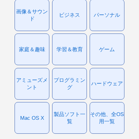
画像＆サウン
ビジネス
パーソナル
ド
家庭＆趣味
学習＆教育
ゲーム
アミューズメ
プログラミン
ハードウェア
ント
グ
製品ソフト一
その他、全OS
Mac OS X
覧
用一覧