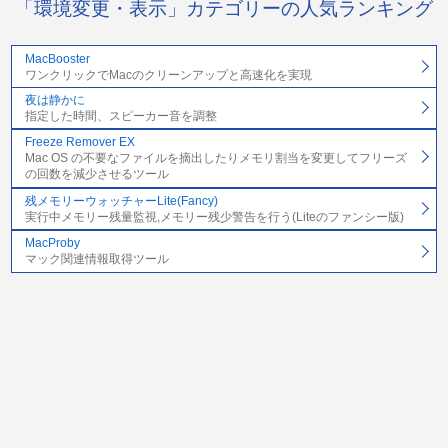
「環境変更・表示」カテゴリーの人気ランキング
MacBooster
ワンクリックでMacのクリーンアップと高速化を実現
夜は静かに
指定した時間、スピーカー音を調整
Freeze Remover EX
Mac OS の不要なファイルを摘出したりメモリ割当を変更してフリーズ
の回数を減少させるツール
残メモリーウォッチャーLite(Fancy)
実行中メモリー残量監視,メモリー残少警告を行う(Liteのファンシー版)
MacProby
マック関連情報取得ツール