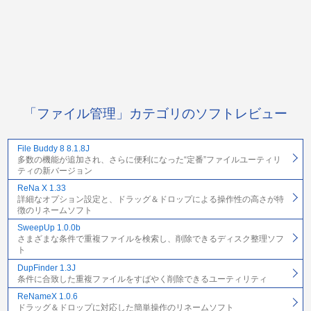
「ファイル管理」カテゴリのソフトレビュー
File Buddy 8 8.1.8J
多数の機能が追加され、さらに便利になった“定番”ファイルユーティリ
ティの新バージョン
ReNa X 1.33
詳細なオプション設定と、ドラッグ＆ドロップによる操作性の高さが特
徴のリネームソフト
SweepUp 1.0.0b
さまざまな条件で重複ファイルを検索し、削除できるディスク整理ソフ
ト
DupFinder 1.3J
条件に合致した重複ファイルをすばやく削除できるユーティリティ
ReNameX 1.0.6
ドラッグ＆ドロップに対応した簡単操作のリネームソフト