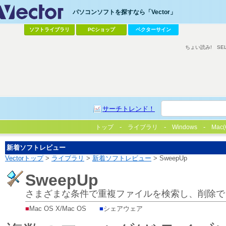
パソコンソフトを探すなら「Vector」
ソフトライブラリ
PCショップ
ベクターサイン
ちょい読み!
SE
サーチトレンド！
トップ
ライブラリ
Windows
Mac(
新着ソフトレビュー
Vectorトップ
>
ライブラリ
>
新着ソフトレビュー
> SweepUp
SweepUp
さまざまな条件で重複ファイルを検索し、削除で
■
Mac OS X/Mac OS
■
シェアウェア