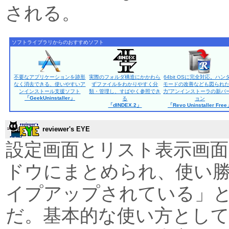
される。
ソフトライブラリからのおすすめソフト
不要なアプリケーションを跡形
実際のフォルダ構造にかかわら
64bit OSに完全対応。ハン
なく消去できる、使いやすいア
ずファイルをわかりやすく分
モードの改善なども図られた
ンインストール支援ソフト
類・管理し、すばやく参照でき
力”アンインストーラの新バ
「GeekUninstaller」
る
ョン
「dINDEX.2」
「Revo Uninstaller Fre
reviewer's EYE
設定画面とリスト表示画
ドウにまとめられ、使い
イプアップされている」
だ。基本的な使い方とし