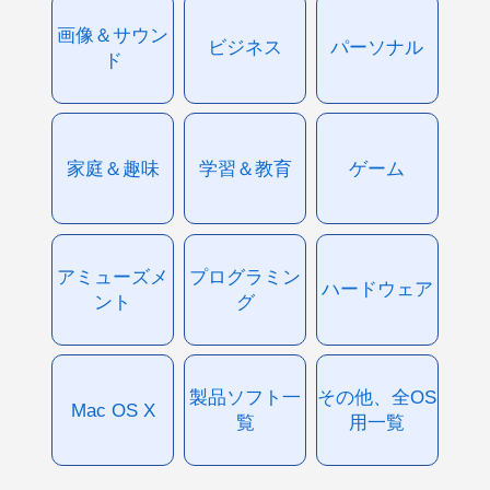
画像＆サウン
ビジネス
パーソナル
ド
家庭＆趣味
学習＆教育
ゲーム
アミューズメ
プログラミン
ハードウェア
ント
グ
製品ソフト一
その他、全OS
Mac OS X
覧
用一覧