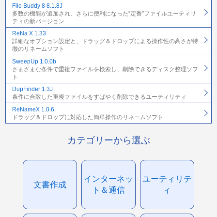
File Buddy 8 8.1.8J
多数の機能が追加され、さらに便利になった“定番”ファイルユーティリ
ティの新バージョン
ReNa X 1.33
詳細なオプション設定と、ドラッグ＆ドロップによる操作性の高さが特
徴のリネームソフト
SweepUp 1.0.0b
さまざまな条件で重複ファイルを検索し、削除できるディスク整理ソフ
ト
DupFinder 1.3J
条件に合致した重複ファイルをすばやく削除できるユーティリティ
ReNameX 1.0.6
ドラッグ＆ドロップに対応した簡単操作のリネームソフト
カテゴリーから選ぶ
インターネッ
ユーティリテ
文書作成
ト＆通信
ィ