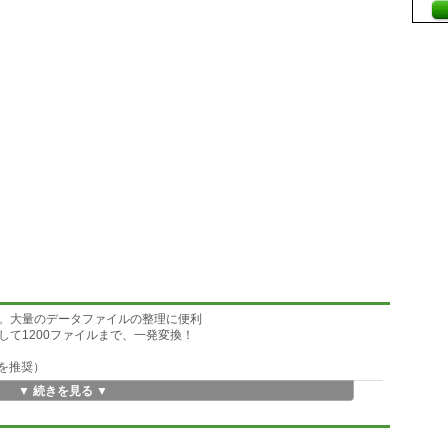
。大量のデータファイルの整理に便利
て1200ファイルまで、一発変換！
8を推奨）
▼ 続きを見る ▼