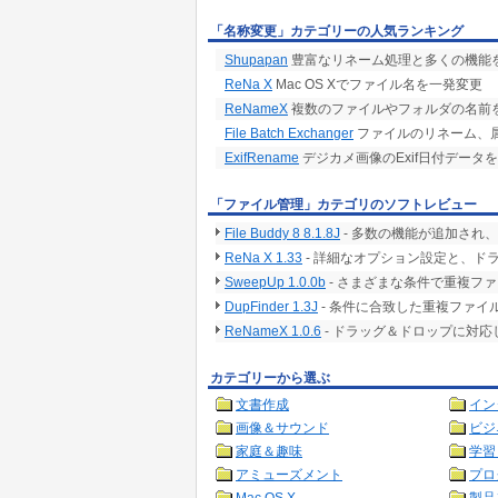
「名称変更」カテゴリーの人気ランキング
Shupapan
豊富なリネーム処理と多くの機能
ReNa X
Mac OS Xでファイル名を一発変更
ReNameX
複数のファイルやフォルダの名前
File Batch Exchanger
ファイルのリネーム、
ExifRename
デジカメ画像のExif日付データ
「ファイル管理」カテゴリのソフトレビュー
File Buddy 8 8.1.8J
- 多数の機能が追加され
ReNa X 1.33
- 詳細なオプション設定と、ド
SweepUp 1.0.0b
- さまざまな条件で重複フ
DupFinder 1.3J
- 条件に合致した重複ファイ
ReNameX 1.0.6
- ドラッグ＆ドロップに対
カテゴリーから選ぶ
文書作成
イン
画像＆サウンド
ビジ
家庭＆趣味
学習
アミューズメント
プロ