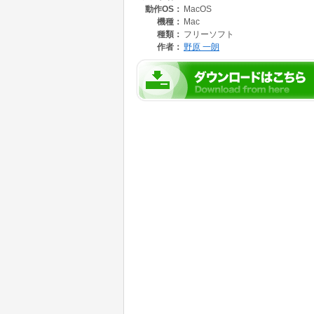
動作OS：
MacOS
機種：
Mac
種類：
フリーソフト
作者：
野原 一朗