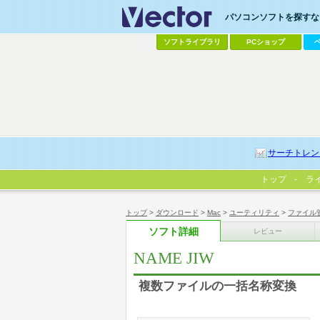
パソコンソフトを探すなら
ソフトライブラリ
PCショップ
サーチトレン
トップ
ラ
トップ
>
ダウンロード
>
Mac
>
ユーティリティ
>
ファイル
ソフト詳細
レビュー
NAME JIW
複数ファイルの一括名称変換