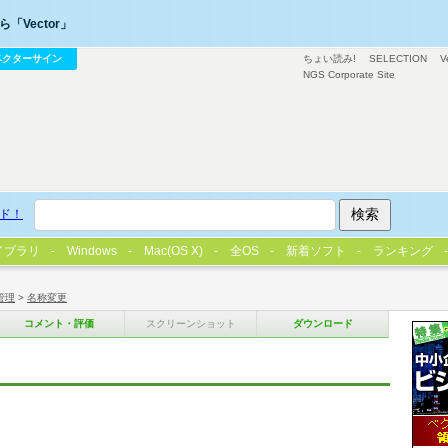
「Vector」
ベクターサイン
ちょい読み!
SELECTION
V
NGS Corporate Site
ド！
イブラリ
Windows
Mac(OS X)
全OS
新着ソフト
ランキング
管理
>
名称変更
コメント・評価
スクリーンショット
ダウンロード