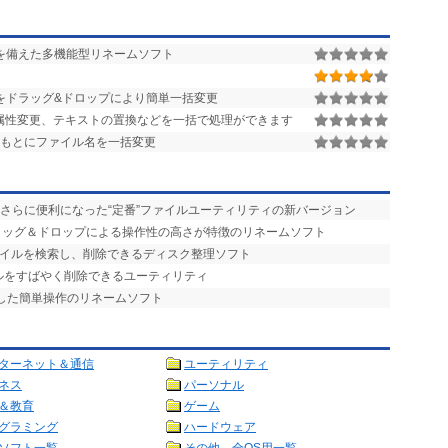
を備えた多機能型リネームソフト
をドラッグ&ドロップにより簡単一括変更
属性変更、テキストの置換などを一括で処理ができます
をもとにファイル名を一括変更
、さらに便利になった“定番”ファイルユーティリティの新バージョン
ラッグ＆ドロップによる操作性の高さが特徴のリネームソフト
ァイルを検索し、削除できるディスク整理ソフト
ルをすばやく削除できるユーティリティ
応した簡単操作のリネームソフト
ターネット＆通信
ユーティリティ
ネス
パーソナル
＆教育
ゲーム
グラミング
ハードウェア