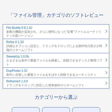
「ファイル管理」カテゴリのソフトレビュー
File Buddy 8 8.1.8J
多数の機能が追加され、さらに便利になった“定番”ファイルユーティリ
ティの新バージョン
ReNa X 1.33
詳細なオプション設定と、ドラッグ＆ドロップによる操作性の高さが特
徴のリネームソフト
SweepUp 1.0.0b
さまざまな条件で重複ファイルを検索し、削除できるディスク整理ソフ
ト
DupFinder 1.3J
条件に合致した重複ファイルをすばやく削除できるユーティリティ
ReNameX 1.0.6
ドラッグ＆ドロップに対応した簡単操作のリネームソフト
カテゴリーから選ぶ