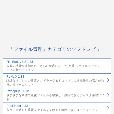
「ファイル管理」カテゴリのソフトレビュー
File Buddy 8 8.1.8J
多数の機能が追加され、さらに便利になった“定番”ファイルユーティリ
ティの新バージョン
ReNa X 1.33
詳細なオプション設定と、ドラッグ＆ドロップによる操作性の高さが特
徴のリネームソフト
SweepUp 1.0.0b
さまざまな条件で重複ファイルを検索し、削除できるディスク整理ソフ
ト
DupFinder 1.3J
条件に合致した重複ファイルをすばやく削除できるユーティリティ