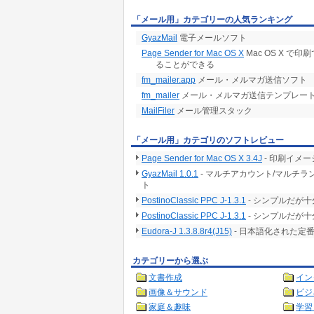
「メール用」カテゴリーの人気ランキング
GyazMail
電子メールソフト
Page Sender for Mac OS X
Mac OS X 
ることができる
fm_mailer.app
メール・メルマガ送信ソフト
fm_mailer
メール・メルマガ送信テンプレー
MailFiler
メール管理スタック
「メール用」カテゴリのソフトレビュー
Page Sender for Mac OS X 3.4J
- 印刷イメ
GyazMail 1.0.1
- マルチアカウント/マルチ
ト
PostinoClassic PPC J-1.3.1
- シンプルだが
PostinoClassic PPC J-1.3.1
- シンプルだが
Eudora-J 1.3.8.8r4(J15)
- 日本語化された定
カテゴリーから選ぶ
文書作成
イン
画像＆サウンド
ビジ
家庭＆趣味
学習