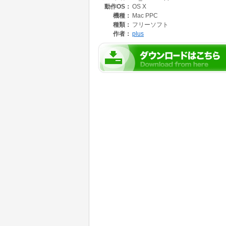
動作OS：
OS X
機種：
Mac PPC
種類：
フリーソフト
作者：
plus