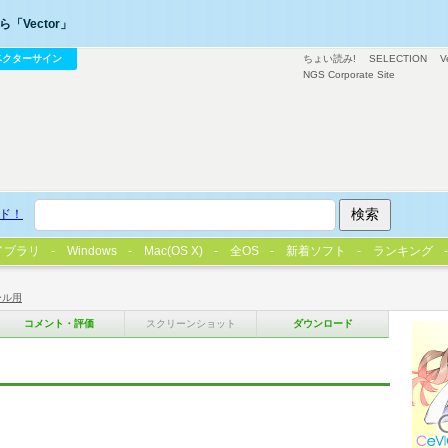
「Vector」
ベクターサイン
ちょい読み!
SELECTION
V
NGS Corporate Site
ド！
イブラリ
Windows
Mac(OS X)
全OS
新着ソフト
ランキング
ール用
コメント・評価
スクリーンショット
ダウンロード