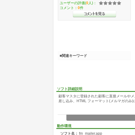
ユーザーの評価(
0
人)：
コメント：
0
件
■関連キーワード
ソフト詳細説明
顧客マスタに登録された顧客に直接メールやメ
差し込み、HTML フォーマット(メルマガのみ
動作環境
ソフト名：
fm_mailer.app