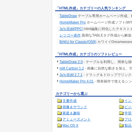
「HTML作成」カテゴリーの人気ランキング
TableDraw
テーブル専用ホームページ作成、
HomeMaker Pro
ホームページ作成ソフト(WYS
Ju's iEdit(PPC)
html編集に特化したテキスト
レツゴー表作
面倒なTABLEタグ作成から解
BAKU for Classic(OS9)
カワイイDreamwea
「HTML作成」カテゴリのソフトレビュー
TableDraw 2.0
- テーブルを利用し、簡単な
mifi Carbon 1.2
- 画像に自然な動きを加え、
Ju's iEdit 2.7.1
- ドラッグ＆ドロップでリン
HomeMaker Pro 4.01
- 簡単操作で使えるシ
カテゴリーから選ぶ
文書作成
イン
画像＆サウンド
ビジ
家庭＆趣味
学習
アミューズメント
プロ
Mac OS X
製品