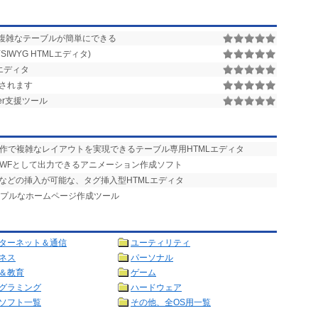
複雑なテーブルが簡単にできる
IWYG HTMLエディタ)
エディタ
放されます
ver支援ツール
操作で複雑なレイアウトを実現できるテーブル専用HTMLエディタ
SWFとして出力できるアニメーション作成ソフト
クなどの挿入が可能な、タグ挿入型HTMLエディタ
ンプルなホームページ作成ツール
ターネット＆通信
ユーティリティ
ネス
パーソナル
＆教育
ゲーム
グラミング
ハードウェア
ソフト一覧
その他、全OS用一覧