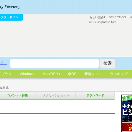
「Vector」
ベクターサイン
ちょい読み!
SELECTION
V
NGS Corporate Site
ド！
イブラリ
Windows
Mac(OS X)
全OS
新着ソフト
ランキング
ML作成
コメント・評価
スクリーンショット
ダウンロード