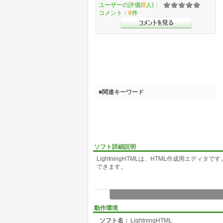
ユーザーの評価(
0
人)：
コメント：
0
件
■関連キーワード
ソフト詳細説明
LightningHTMLは、HTML作成用エディ
できます。
動作環境
ソフト名：
LightningHTML