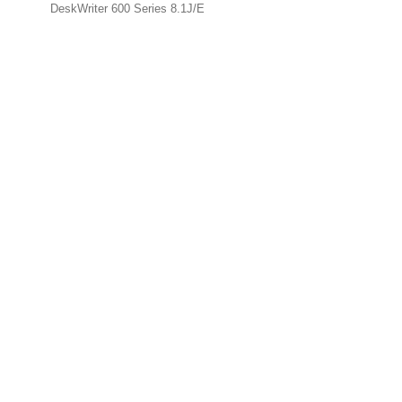
DeskWriter 600 Series 8.1J/E