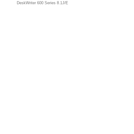
DeskWriter 600 Series 8.1J/E