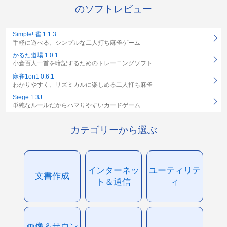
のソフトレビュー
Simple! 雀 1.1.3
手軽に遊べる、シンプルな二人打ち麻雀ゲーム
かるた道場 1.0.1
小倉百人一首を暗記するためのトレーニングソフト
麻雀1on1 0.6.1
わかりやすく、リズミカルに楽しめる二人打ち麻雀
Siege 1.3J
単純なルールだからハマりやすいカードゲーム
カテゴリーから選ぶ
インターネッ
ユーティリテ
文書作成
ト＆通信
ィ
画像＆サウン