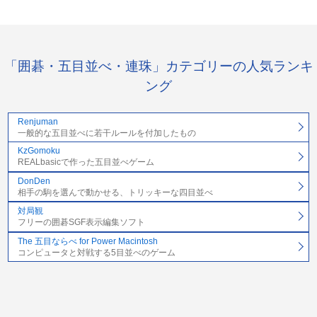
「囲碁・五目並べ・連珠」カテゴリーの人気ランキ
ング
Renjuman
一般的な五目並べに若干ルールを付加したもの
KzGomoku
REALbasicで作った五目並べゲーム
DonDen
相手の駒を選んで動かせる、トリッキーな四目並べ
対局観
フリーの囲碁SGF表示編集ソフト
The 五目ならべ for Power Macintosh
コンピュータと対戦する5目並べのゲーム